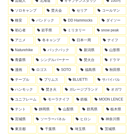
芸能人
北海道
キャプテンスタッグ
100均
ソロキャンプ
焚火会
セリア
コールマン
格安
バンドック
DD Hammocks
ダイソー
初心者
岩手県
ミリタリー
snow peak
アニメ
冬キャンプ
日本一周
ナイフ
Naturehike
バックパック
新潟県
山形県
青森県
シングルバーナー
焚火台
ドラマ
漫画
ロゴス
SOTO
福島県
秋田県
テーブル
プリムス
BLUETTI
サバイバル
ハンモック
焚き火
ガレージブランド
オガワ
ユニフレーム
モーラナイフ
鉄板
MOON LENCE
テント
静岡県
山梨県
群馬県
栃木県
宮城県
ソーラーパネル
ヒロシ
神奈川県
東京都
千葉県
埼玉県
茨城県