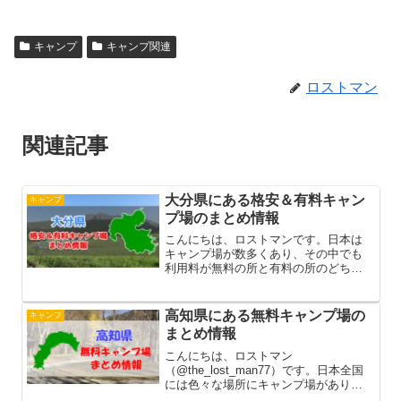
き（ブラック
1000）
キャンプ
キャンプ関連
ロストマン
関連記事
大分県にある格安＆有料キャン
キャンプ
プ場のまとめ情報
こんにちは、ロストマンです。日本は
キャンプ場が数多くあり、その中でも
利用料が無料の所と有料の所のどちら
かで開設しています。無料キャンプ場
は何と言ってもお金がかからずに利用
できるので、年間でキャンプの回数が
高知県にある無料キャンプ場の
キャンプ
多い人にとってみれば嬉しいですよ
まとめ情報
ね。...
こんにちは、ロストマン
（@the_lost_man77）です。日本全国
には色々な場所にキャンプ場がありま
すが、その中でも少しでも節約したい