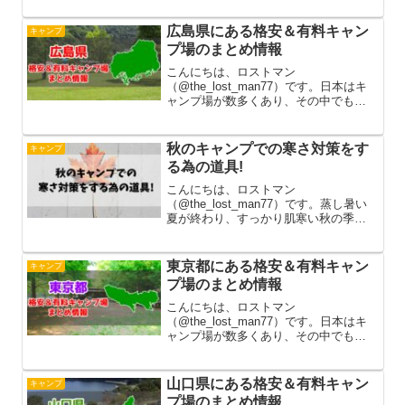
キャンパーにとって無料キャンプ場は
とてもありがたい存在です。今回は高
広島県にある格安＆有料キャン
キャンプ
知県にある無料キャンプ場をまとめて...
プ場のまとめ情報
こんにちは、ロストマン
（@the_lost_man77）です。日本はキ
ャンプ場が数多くあり、その中でも利
用料が無料の所と有料の所のどちらか
で開設しています。無料キャンプ場は
何と言ってもお金がかからずに利用で
秋のキャンプでの寒さ対策をす
キャンプ
きるので、年間でキャンプの回数が多...
る為の道具!
こんにちは、ロストマン
（@the_lost_man77）です。蒸し暑い
夏が終わり、すっかり肌寒い秋の季節
でキャンプもしやすくなってきました
ね。そうなるとキャンプで使う道具も
外の環境に合わせる必要があって暖か
東京都にある格安＆有料キャン
キャンプ
くする道具が欲しくなります。基本的...
プ場のまとめ情報
こんにちは、ロストマン
（@the_lost_man77）です。日本はキ
ャンプ場が数多くあり、その中でも利
用料が無料の所と有料の所のどちらか
で開設しています。無料キャンプ場は
何と言ってもお金がかからずに利用で
山口県にある格安＆有料キャン
キャンプ
きるので、年間でキャンプの回数が多...
プ場のまとめ情報