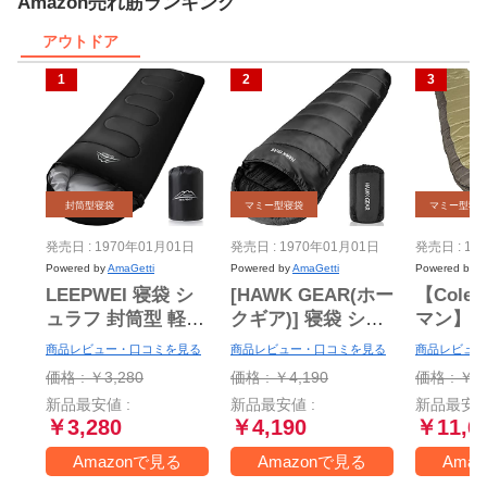
Amazon売れ筋ランキング
アウトドア
封筒型寝袋
マミー型寝袋
マミー型寝
発売日 : 1970年01月01日
発売日 : 1970年01月01日
発売日 : 19
Powered by
AmaGetti
Powered by
AmaGetti
Powered by
A
LEEPWEI 寝袋 シ
[HAWK GEAR(ホー
【Cole
ュラフ 封筒型 軽量
クギア)] 寝袋 シュ
マン】
保温 耐寒 防水 コ
ラフ マミー型 キャ
袋(マミー
商品レビュー・口コミを見る
商品レビュー・口コミを見る
商品レビュー
ンパクト アウトド
ンプ アウトドア
度まで
価格 : ￥3,280
価格 : ￥4,190
価格 : ￥11
ア キャンプ 登山
-15度耐寒 簡易防水
★sleepi
新品最安値 :
新品最安値 :
新品最安値
車中泊 防災用 丸洗
オールシーズン (ブ
Mummy 
￥3,280
￥4,190
￥11,6
い可能 快適温度 丸
ラック)
洗い寝袋 春用 夏用
Amazonで見る
Amazonで見る
Ama
秋用 冬用 収納袋付