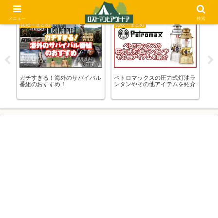
メニュー
検索
比較・まとめ
比較・まとめ
比
め！
ガチすぎる！海外のサバイバル
ペトロマックスの圧力式灯油ラ
イ
！
番組のおすすめ！
ンタンやその他アイテムを紹介
道
旅