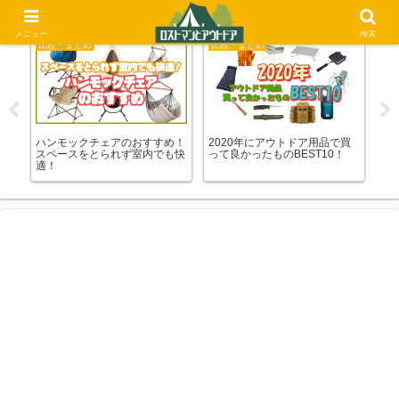
メニュー
検索
キャンプ関連
比較・まとめ
品で買
キャンプ・バーベキュー・ツー
チュートリアル徳井さんのキャ
0！
リング！「アウトドア系」のド
ンプ道具まとめ
ラマを観よう！