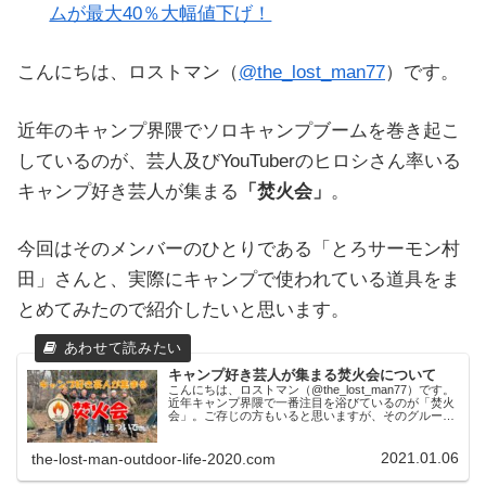
ムが最大40％大幅値下げ！
こんにちは、ロストマン（
@the_lost_man77
）です。
近年のキャンプ界隈でソロキャンプブームを巻き起こ
しているのが、芸人及びYouTuberのヒロシさん率いる
キャンプ好き芸人が集まる
「焚火会」
。
今回はそのメンバーのひとりである「とろサーモン村
田」さんと、実際にキャンプで使われている道具をま
とめてみたので紹介したいと思います。
キャンプ好き芸人が集まる焚火会について
こんにちは、ロストマン（@the_lost_man77）です。
近年キャンプ界隈で一番注目を浴びているのが「焚火
会」。ご存じの方もいると思いますが、そのグループ
には芸人であり人気Youtuberとしてソロキャンプブー
ムを巻き起こしたヒロシさん...
2021.01.06
the-lost-man-outdoor-life-2020.com