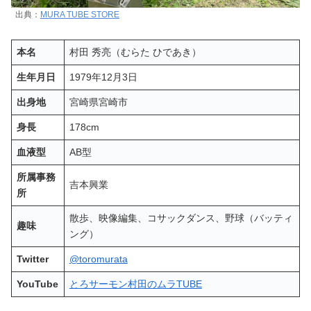
出典：
MURA TUBE STORE
本名
村田 秀亮（むらた ひであき）
生年月日
1979年12月3日
出身地
宮崎県宮崎市
身長
178cm
血液型
AB型
所属事務
吉本興業
所
散歩、映像編集、コサックダンス、野球（バッティ
趣味
ング）
Twitter
@toromurata
YouTube
とろサーモン村田のムラTUBE