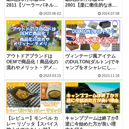
2811【ソーラーパネル＆
2801【楽に衛生的な水を
手回し発電で電力確保】
確保＆超軽量】
2025.06.02
2024.07.08
キャンプ
メーカー情報
アウトドアブランドは
ヴィンテージ風アイテム
OEMで商品化！商品化の
のDULTON(ダルトン)でキ
流れやメリット・デメリ
ャンプをオシャレにしよ
ットを紹介
う！
2024.03.15
2023.11.28
キッチン関連
キャンプ
【レビュー】モンベル カ
キャンプブームは終了か⁈
レー リゾッタ【スパイス
逆に今始めた方が良い理