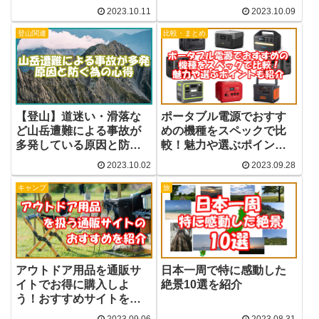
う！
付きで比較
2023.10.11
2023.10.09
登山関連
比較・まとめ
【登山】道迷い・滑落な
ポータブル電源でおすす
ど山岳遭難による事故が
めの機種をスペックで比
多発している原因と防ぐ
較！魅力や選ぶポイント
為の心得
も紹介
2023.10.02
2023.09.28
キャンプ
旅
アウトドア用品を通販サ
日本一周で特に感動した
イトでお得に購入しよ
絶景10選を紹介
う！おすすめサイトを紹
介！