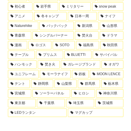
初心者
岩手県
ミリタリー
snow peak
アニメ
冬キャンプ
日本一周
ナイフ
Naturehike
バックパック
新潟県
山形県
青森県
シングルバーナー
焚火台
ドラマ
漫画
ロゴス
SOTO
福島県
秋田県
テーブル
プリムス
BLUETTI
サバイバル
ハンモック
焚き火
ガレージブランド
オガワ
ユニフレーム
モーラナイフ
鉄板
MOON LENCE
テント
静岡県
山梨県
群馬県
栃木県
宮城県
ソーラーパネル
ヒロシ
神奈川県
東京都
千葉県
埼玉県
茨城県
LEDランタン
マグカップ