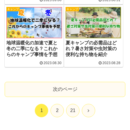
2023.09.06
2023.08.31
キャンプ
キャンプ
地球温暖化の加速で夏と
夏キャンプの必需品はど
冬の二季になる？これか
れ？暑さ対策や虫対策の
らのキャンプ事情を予想
便利な持ち物を紹介
2023.08.30
2023.08.28
次のページ
次
1
2
21
へ