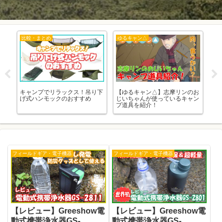
比較・まとめ
ゆるキャン△
比
ー系
キャンプでリラックス！吊り下
【ゆるキャン△】志摩リンのお
防
げ式ハンモックのおすすめ
じいちゃんが使っているキャン
ド
プ道具を紹介！
意
フィールドギア・電子機器
フィールドギア・電子機器
【レビュー】Greeshow電
【レビュー】Greeshow電
動式携帯浄水器GS-
動式携帯浄水器GS-