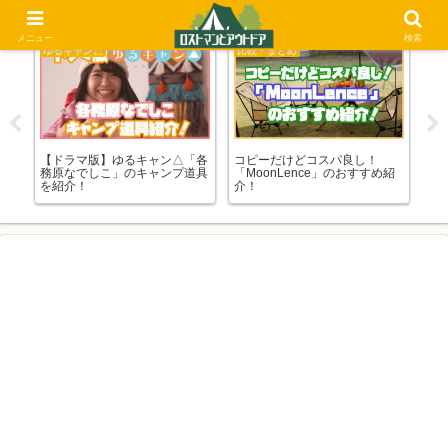
メニュー
検索
ゆるキャン△
比較・まとめ
キ
える
【ドラマ版】ゆるキャン△「各
コピーだけどコスパ良し！
無
のま
務原なでしこ」のキャンプ道具
「MoonLence」のおすすめ紹
キ
を紹介！
介！