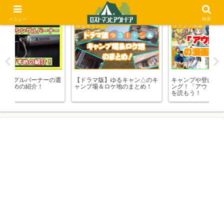
メニュー
検索
キャンプ関連
比較・まとめ
比
のキ
キャンプや登山、釣り、ツーリ
【焚火会メンバー】とろサーモ
レ
！
ング！「アウトドア系」の漫画
ン村田さんのキャンプ道具まと
オ
を読もう！
め！