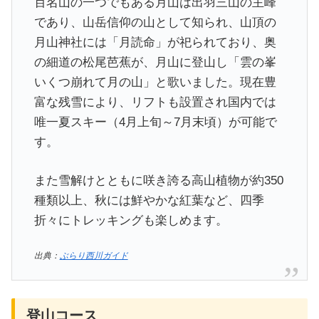
百名山の一つでもある月山は出羽三山の主峰
であり、山岳信仰の山として知られ、山頂の
月山神社には「月読命」が祀られており、奥
の細道の松尾芭蕉が、月山に登山し「雲の峯
いくつ崩れて月の山」と歌いました。現在豊
富な残雪により、リフトも設置され国内では
唯一夏スキー（4月上旬～7月末頃）が可能で
す。
また雪解けとともに咲き誇る高山植物が約350
種類以上、秋には鮮やかな紅葉など、四季
折々にトレッキングも楽しめます。
出典：
ぶらり西川ガイド
登山コース