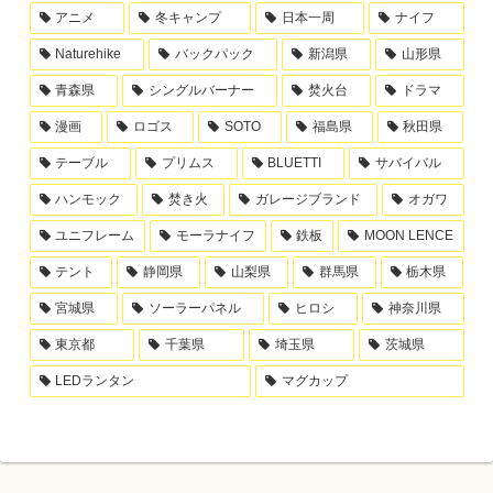
アニメ
冬キャンプ
日本一周
ナイフ
Naturehike
バックパック
新潟県
山形県
青森県
シングルバーナー
焚火台
ドラマ
漫画
ロゴス
SOTO
福島県
秋田県
テーブル
プリムス
BLUETTI
サバイバル
ハンモック
焚き火
ガレージブランド
オガワ
ユニフレーム
モーラナイフ
鉄板
MOON LENCE
テント
静岡県
山梨県
群馬県
栃木県
宮城県
ソーラーパネル
ヒロシ
神奈川県
東京都
千葉県
埼玉県
茨城県
LEDランタン
マグカップ