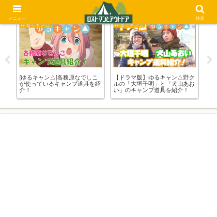
メニュー
検索
ゆるキャン△
ゆるキャン△
比
ーテ
[ゆるキャン△]各務原なでしこ
【ドラマ版】ゆるキャン△野ク
日
び
が使っているキャンプ道具を紹
ルの「大垣千明」と「犬山あお
Yo
介！
い」のキャンプ道具を紹介！