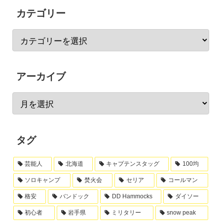
カテゴリー
アーカイブ
タグ
芸能人
北海道
キャプテンスタッグ
100均
ソロキャンプ
焚火会
セリア
コールマン
格安
バンドック
DD Hammocks
ダイソー
初心者
岩手県
ミリタリー
snow peak