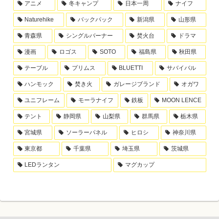
アニメ
冬キャンプ
日本一周
ナイフ
Naturehike
バックパック
新潟県
山形県
青森県
シングルバーナー
焚火台
ドラマ
漫画
ロゴス
SOTO
福島県
秋田県
テーブル
プリムス
BLUETTI
サバイバル
ハンモック
焚き火
ガレージブランド
オガワ
ユニフレーム
モーラナイフ
鉄板
MOON LENCE
テント
静岡県
山梨県
群馬県
栃木県
宮城県
ソーラーパネル
ヒロシ
神奈川県
東京都
千葉県
埼玉県
茨城県
LEDランタン
マグカップ