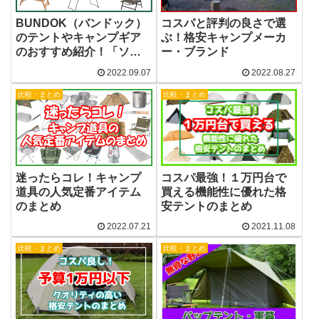
BUNDOK（バンドック）
コスパと評判の良さで選
のテントやキャンプギア
ぶ！格安キャンプメーカ
のおすすめ紹介！「ソロ
ー・ブランド
ドーム」「ソロベース」
2022.09.07
2022.08.27
「ソロティピー」など
比較・まとめ
比較・まとめ
迷ったらコレ！キャンプ
コスパ最強！１万円台で
道具の人気定番アイテム
買える機能性に優れた格
のまとめ
安テントのまとめ
2022.07.21
2021.11.08
比較・まとめ
比較・まとめ