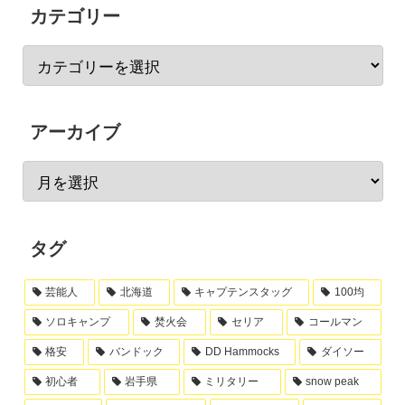
カテゴリー
アーカイブ
タグ
芸能人
北海道
キャプテンスタッグ
100均
ソロキャンプ
焚火会
セリア
コールマン
格安
バンドック
DD Hammocks
ダイソー
初心者
岩手県
ミリタリー
snow peak