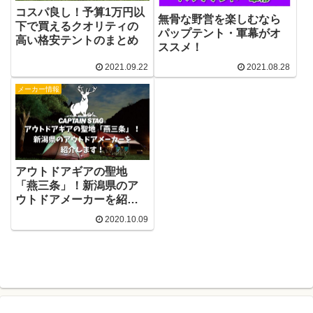
コスパ良し！予算1万円以
無骨な野営を楽しむなら
下で買えるクオリティの
パップテント・軍幕がオ
高い格安テントのまとめ
ススメ！
2021.09.22
2021.08.28
メーカー情報
アウトドアギアの聖地
「燕三条」！新潟県のア
ウトドアメーカーを紹介
します！
2020.10.09