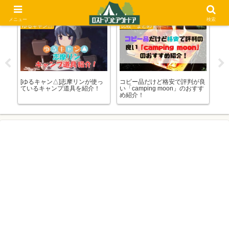
メニュー
検索
ゆるキャン△
比較・まとめ
比
の選
[ゆるキャン△]志摩リンが使っ
コピー品だけど格安で評判が良
ペ
ているキャンプ道具を紹介！
い「camping moon」のおすす
ン
め紹介！