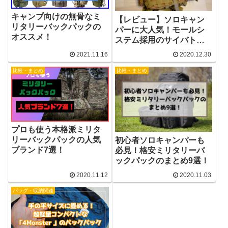
キャンプ向けの無骨なミ
【レビュー】ソロキャン
リタリーバックパックの
パーに大人気！モールシ
オススメ！
ステム採用のサイバトロ
ンの3Pタクティカルが超
2021.11.16
2020.12.30
便利！
比較・まとめ
比較・まとめ
プロも使う本格派ミリタ
リーバックパックの人気
初心者ソロキャンパーも
ブランド7選！
必見！格安ミリタリーバ
ックパックのまとめ9選！
2020.11.12
2020.11.03
バッグ・収納関連