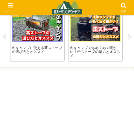
メニュー
検索
比較・まとめ
比較・まとめ
比
道具
冬キャンプに使える薪ストーブ
冬キャンプでもぬくぬく暖か
ソ
h】
の選び方とオススメ
い！缶ストーブの魅力とオスス
び
メ