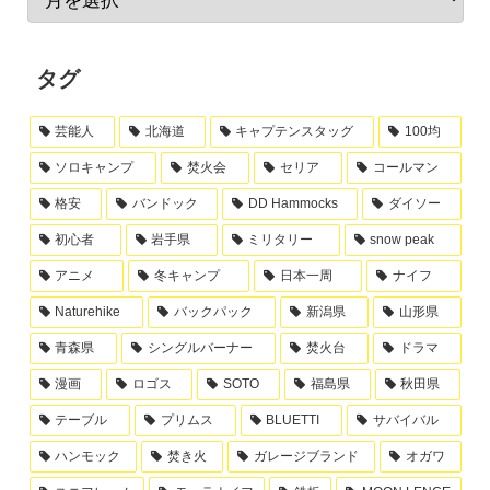
タグ
芸能人
北海道
キャプテンスタッグ
100均
ソロキャンプ
焚火会
セリア
コールマン
格安
バンドック
DD Hammocks
ダイソー
初心者
岩手県
ミリタリー
snow peak
アニメ
冬キャンプ
日本一周
ナイフ
Naturehike
バックパック
新潟県
山形県
青森県
シングルバーナー
焚火台
ドラマ
漫画
ロゴス
SOTO
福島県
秋田県
テーブル
プリムス
BLUETTI
サバイバル
ハンモック
焚き火
ガレージブランド
オガワ