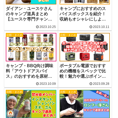
ダイアン・ユースケさん
キャンプにおすすめのス
のキャンプ道具まとめ
パイスボックスを紹介！
【ユースケ専門チャンネ
収納もオシャレにしよ
ル】
う！
2023.10.25
2023.10.11
比較・まとめ
比較・まとめ
キャンプ・BBQ向け調味
ポータブル電源でおすす
料「アウトドアスパイ
めの機種をスペックで比
ス」のおすすめを原材料
較！魅力や選ぶポイント
付きで比較
も紹介
2023.10.09
2023.09.28
比較・まとめ
比較・まとめ