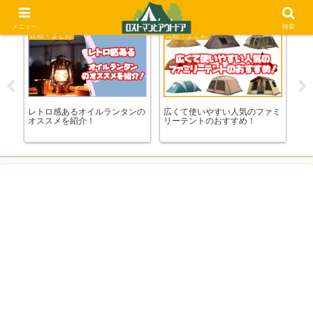
メニュー
検索
比較・まとめ
比較・まとめ
比
レトロ感あるオイルランタンの
広くて使いやすい人気のファミ
ガ
オススメを紹介！
リーテントのおすすめ！
介