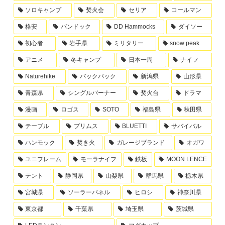
ソロキャンプ
焚火会
セリア
コールマン
格安
バンドック
DD Hammocks
ダイソー
初心者
岩手県
ミリタリー
snow peak
アニメ
冬キャンプ
日本一周
ナイフ
Naturehike
バックパック
新潟県
山形県
青森県
シングルバーナー
焚火台
ドラマ
漫画
ロゴス
SOTO
福島県
秋田県
テーブル
プリムス
BLUETTI
サバイバル
ハンモック
焚き火
ガレージブランド
オガワ
ユニフレーム
モーラナイフ
鉄板
MOON LENCE
テント
静岡県
山梨県
群馬県
栃木県
宮城県
ソーラーパネル
ヒロシ
神奈川県
東京都
千葉県
埼玉県
茨城県