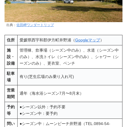
出典：
佐田岬ワンダートリップ
住所
愛媛県西宇和郡伊方町井野浦（
Googleマップ
）
施
管理棟、炊事場（シーズン中のみ）、水道（シーズン中
設・
のみ）、水洗トイレ（シーズン中のみ）、シャワー（シ
設備
ーズンのみ）、更衣室、ベンチ
駐車
有り(芝生広場のみ乗り入れ可)
場
営業
通年（海水浴シーズン7月〜8月末）
期間
予約
●シーズン以外：予約不要
等
●シーズン中：要予約
問い
●シーズン中：ムーンビーチ井野浦（TEL.0894-54-