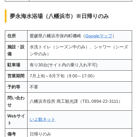
夢永海水浴場（八幡浜市）※日帰りのみ
住所
愛媛県八幡浜市保内町磯崎（
Googleマップ
）
施設・設
水洗トイレ（シーズン中のみ）、シャワー（シーズ
備
ン中のみ）
駐車場
有り30台(サイト内の乗り入れ不可)
営業期間
7月上旬～8月下旬（9:00～17:00）
予約等
不要
問い合わ
八幡浜市役所 商工観光課（TEL.0894-22-3111）
せ
Webサイ
いよ観ネット
ト
備考
日帰りのみ