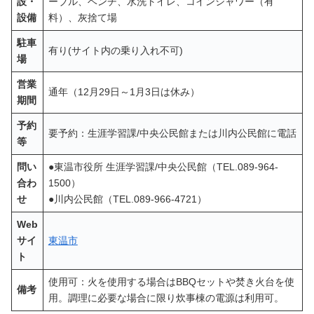
設・
ーブル、ベンチ、水洗トイレ、コインシャワー（有
設備
料）、灰捨て場
駐車
有り(サイト内の乗り入れ不可)
場
営業
通年（12月29日～1月3日は休み）
期間
予約
要予約：生涯学習課/中央公民館または川内公民館に電話
等
問い
●東温市役所 生涯学習課/中央公民館（TEL.089-964-
合わ
1500）
せ
●川内公民館（TEL.089-966-4721）
Web
サイ
東温市
ト
使用可：火を使用する場合はBBQセットや焚き火台を使
備考
用。調理に必要な場合に限り炊事棟の電源は利用可。