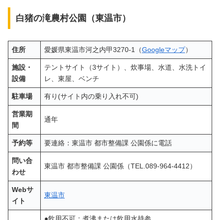
白猪の滝農村公園（東温市）
住所
愛媛県東温市河之内甲3270-1（
Googleマップ
）
施設・
テントサイト（3サイト）、炊事場、水道、水洗トイ
設備
レ、東屋、ベンチ
駐車場
有り(サイト内の乗り入れ不可)
営業期
通年
間
予約等
要連絡：東温市 都市整備課 公園係に電話
問い合
東温市 都市整備課 公園係（TEL.089-964-4412）
わせ
Webサ
東温市
イト
●飲用不可：煮沸または飲用水持参