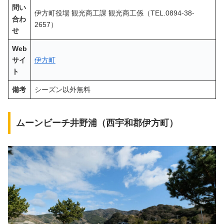
問い
伊方町役場 観光商工課 観光商工係（TEL.0894-38-
合わ
2657）
せ
Web
サイ
伊方町
ト
備考
シーズン以外無料
ムーンビーチ井野浦（西宇和郡伊方町）