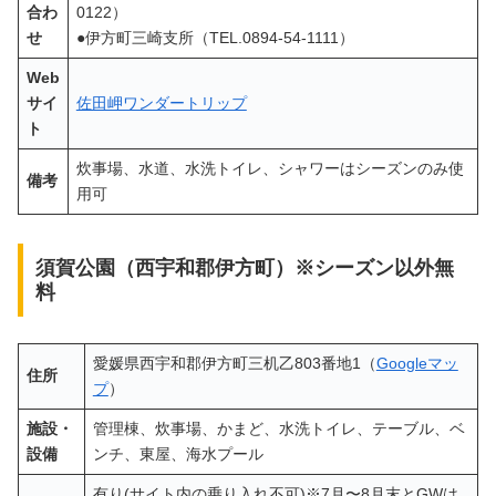
合わ
0122）
せ
●伊方町三崎支所（TEL.0894-54-1111）
Web
サイ
佐田岬ワンダートリップ
ト
炊事場、水道、水洗トイレ、シャワーはシーズンのみ使
備考
用可
須賀公園（西宇和郡伊方町）※シーズン以外無
料
愛媛県西宇和郡伊方町三机乙803番地1（
Googleマッ
住所
プ
）
施設・
管理棟、炊事場、かまど、水洗トイレ、テーブル、ベ
設備
ンチ、東屋、海水プール
有り(サイト内の乗り入れ不可)※7月〜8月末とGWは