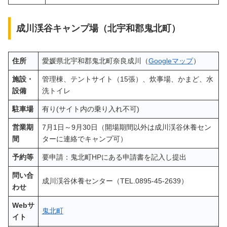
成川渓谷キャンプ場（北宇和郡鬼北町）
住所
愛媛県北宇和郡鬼北町奈良成川（
Googleマップ
）
施設・
管理棟、テントサイト（15張）、炊事場、かまど、水
設備
洗トイレ
駐車場
有り(サイト内の乗り入れ不可)
営業期
7月1日～9月30日（開場期間以外は成川渓谷休養セン
間
ターに連絡でキャンプ可）
予約等
要申請：鬼北町HPにある申請書を記入し提出
問い合
成川渓谷休養センター（TEL.0895-45-2639）
わせ
Webサ
鬼北町
イト