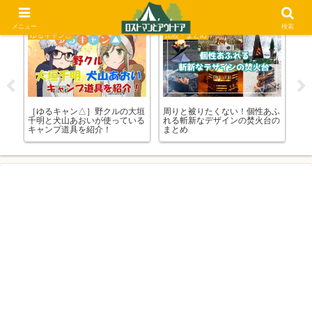
メニュー
検索
ゆるキャン△
比較・まとめ
比
っ
［ゆるキャン△］野クルの大垣
周りと被りたくない！個性あふ
【
！
千明と犬山あおいが使っている
れる斬新なデザインの焚火台の
の
キャンプ道具を紹介！
まとめ