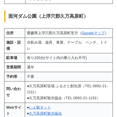
面河ダム公園（上浮穴郡久万高原町）
住所
愛媛県上浮穴郡久万高原町笠方（
Googleマップ
）
施設・設
水飲み場、遊具、東屋、テーブル、ベンチ、トイ
備
レ
駐車場
有り100台(サイト内の乗り入れ不可)
営業期間
通年
予約等
不要
●久万高原町役場 ふるさと創生課（TEL.0892-21-
問い合わ
1111）
せ
●久万高原町観光協会（TEL.0892-21-1192）
Webサイ
●
いよ観ネット
ト
●
久万高原町観光協会