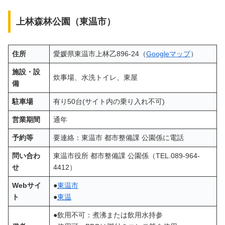
上林森林公園（東温市）
住所
愛媛県東温市上林乙896-24（
Googleマップ
）
施設・設
炊事場、水洗トイレ、東屋
備
駐車場
有り50台(サイト内の乗り入れ不可)
営業期間
通年
予約等
要連絡：東温市 都市整備課 公園係に電話
問い合わ
東温市役所 都市整備課 公園係（TEL.089-964-
せ
4412）
Webサイ
●
東温市
ト
●
東温
●飲用不可：煮沸または飲用水持参