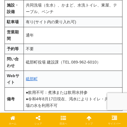
施設・
共同洗場（生水）、かまど、水洗トイレ、東屋、テ
設備
ーブル、ベンチ
駐車場
有り(サイト内の乗り入れ可)
営業期
通年
間
予約等
不要
問い合
砥部町役場 建設課（TEL.089-962-6010）
わせ
Webサ
砥部町
イト
●飲用不可：煮沸または飲用水持参
備考
●令和4年8月17日現在、渇水によりトイレ・共同洗
場の水を利用不可
銚子ダム公園（伊予郡砥部町）
ホーム
シェア
目次へ
トップ
サイドバー