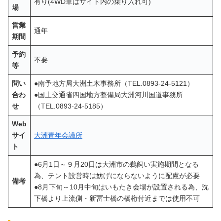
有り(4WD車はサイト内の乗り入れ可)
場
営業
通年
期間
予約
不要
等
問い
●南予地方局大洲土木事務所（TEL.0893-24-5121）
合わ
●国土交通省四国地方整備局大洲河川国道事務所
せ
（TEL.0893-24-5185）
Web
サイ
大洲青年会議所
ト
●6月1日～９月20日は大洲市の鵜飼い実施期間となる
為、テント設営時は妨げにならないように配慮が必要
備考
●8月下旬～10月中旬はいもたき会場が設置される為、沈
下橋より上流側・新冨士橋の橋桁付近までは使用不可