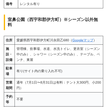
備考
レンタル有り
室鼻公園（西宇和郡伊方町）※シーズン以外無
料
住所
愛媛県西宇和郡伊方町川永田乙680（
Googleマップ
）
施
管理棟、炊事場、水道、水洗トイレ、更衣室（シーズン
設・
中のみ）、シャワー（シーズン中のみ）、テーブル、ベ
設備
ンチ、東屋
駐車
有り(サイト内の乗り入れ不可)
場
営業
通年（7月1日〜8月31日は有料：テント大300円、小200
期間
円）
予約
不要
等