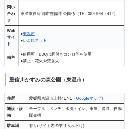
問い
合わ
東温市役所 都市整備課 公園係（TEL.089-964-4412）
せ
Web
●
東温市
サイ
●
いよ観ネット
ト
●使用可：BBQは脚付きコンロ等を使用
備考
●禁止：花火や焚き火
重信川かすみの森公園（東温市）
住所
愛媛県東温市上村417-1（
Googleマップ
）
施設・設
テーブル、ベンチ、水洗トイレ、東屋、遊具、自動
備
販売機
駐車場
有り(サイト内の乗り入れ不可)