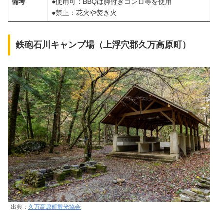
備考
●使用可：BBQは脚付きコンロ等を使用
●禁止：花火や焚き火
鉄砲石川キャンプ場（上浮穴郡久万高原町）
出典：
久万高原町観光協会