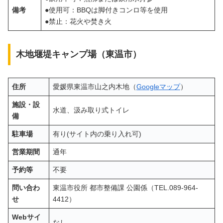
備考
●使用可：BBQは脚付きコンロ等を使用
●禁止：花火や焚き火
木地堰堤キャンプ場（東温市）
住所
愛媛県東温市山之内木地（
Googleマップ
）
施設・設
水道、汲み取り式トイレ
備
駐車場
有り(サイト内の乗り入れ可)
営業期間
通年
予約等
不要
問い合わ
東温市役所 都市整備課 公園係（TEL.089-964-
せ
4412）
Webサイ
なし