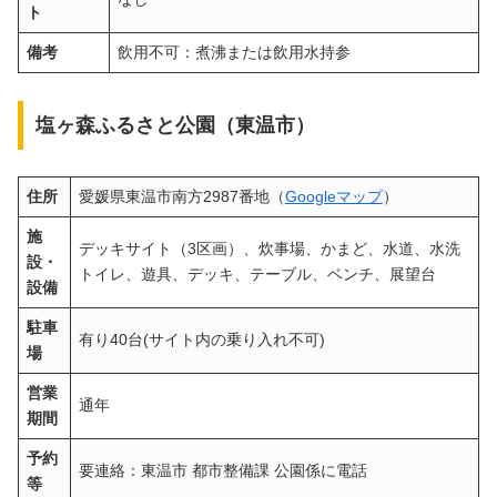
ト
備考
飲用不可：煮沸または飲用水持参
塩ヶ森ふるさと公園（東温市）
住所
愛媛県東温市南方2987番地（
Googleマップ
）
施
デッキサイト（3区画）、炊事場、かまど、水道、水洗
設・
トイレ、遊具、デッキ、テーブル、ベンチ、展望台
設備
駐車
有り40台(サイト内の乗り入れ不可)
場
営業
通年
期間
予約
要連絡：東温市 都市整備課 公園係に電話
等