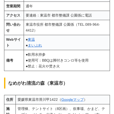
営業期間
通年
アクセス
要連絡：東温市 都市整備課 公園係に電話
問い合わ
東温市役所 都市整備課 公園係（TEL.089-964-
せ
4412）
Webサイ
●
東温
ト
●
まいぷれ
●飲用水持参
備考
●使用可：BBQは脚付きコンロ等を使用
●禁止：花火や焚き火
なめがわ清流の森（東温市）
住所
愛媛県東温市滑川甲1422（
Googleマップ
）
施
管理棟、テントサイト（8区画）、炊事場、かまど、テ