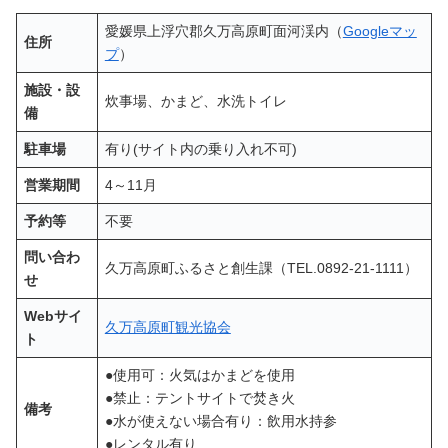
愛媛県上浮穴郡久万高原町面河渓内（
Googleマッ
住所
プ
）
施設・設
炊事場、かまど、水洗トイレ
備
駐車場
有り(サイト内の乗り入れ不可)
営業期間
4～11月
予約等
不要
問い合わ
久万高原町ふるさと創生課（TEL.0892-21-1111）
せ
Webサイ
久万高原町観光協会
ト
●使用可：火気はかまどを使用
●禁止：テントサイトで焚き火
備考
●水が使えない場合有り：飲用水持参
●レンタル有り