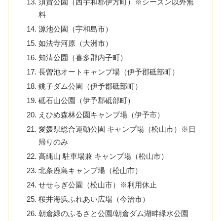
須賀公園（西宇和郡伊方町）※シーズン以外無
料
源池公園（宇和島市）
如法寺河原（大洲市）
知清公園（喜多郡内子町）
長曽池オートキャンプ場（伊予郡砥部町）
銚子ダム公園（伊予郡砥部町）
砥石山公園（伊予郡砥部町）
えひめ森林公園キャンプ場（伊予市）
愛媛県総合運動公園 キャンプ場（松山市）※日
帰りのみ
高縄山 駐車場兼 キャンプ場（松山市）
北条鹿島キャンプ場（松山市）
せせらぎ公園（松山市）※利用休止
桜井海浜ふれあい広場（今治市）
朝倉緑のふるさと公園/朝倉ダム湖畔緑水公園