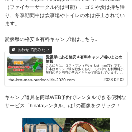
（ファイヤーサークル内は可能）、ゴミや炭は持ち帰
り、冬季期間中は炊事場やトイレの水は停止されてい
ます。
愛媛県の格安＆有料キャンプ場はこちら↓
愛媛県にある格安＆有料キャンプ場のまとめ
情報
こんにちは、ロストマン（@the_lost_man77）です。
日本はキャンプ場が数多くあり、その中でも利用料が
無料の所と有料の所のどちらかで開設しています。無
料キャンプ場は何と言ってもお金がかからずに利用で
2023.02.02
the-lost-man-outdoor-life-2020.com
きるので、年間でキャンプの回数が多...
キャンプ道具を簡単WEB予約でレンタルできる便利な
サービス「hinataレンタル」は⇩の画像をクリック！