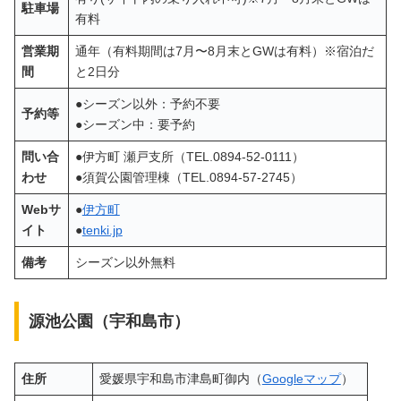
駐車場
有料
営業期
通年（有料期間は7月〜8月末とGWは有料）※宿泊だ
間
と2日分
●シーズン以外：予約不要
予約等
●シーズン中：要予約
問い合
●伊方町 瀬戸支所（TEL.0894-52-0111）
わせ
●須賀公園管理棟（TEL.0894-57-2745）
Webサ
●
伊方町
イト
●
tenki.jp
備考
シーズン以外無料
源池公園（宇和島市）
住所
愛媛県宇和島市津島町御内（
Googleマップ
）