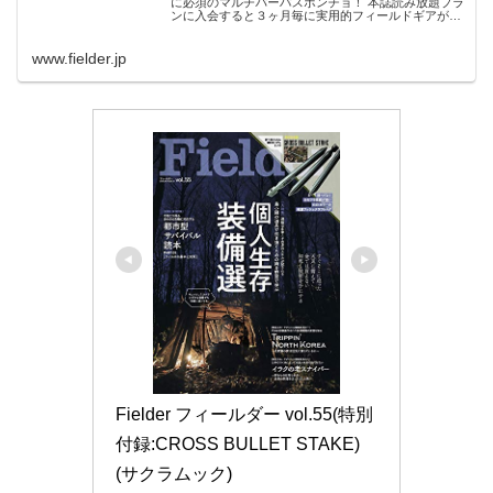
に必須のマルチパーパスポンチョ！ 本誌読み放題プラ
ンに入会すると３ヶ月毎に実用的フィールドギアがご
自宅に届く「野営道具定期便」。これまでネックナイ
フ、火吹き棒、マルチツールと手元の作業をサ...
www.fielder.jp
Fielder フィールダー vol.55(特別
付録:CROSS BULLET STAKE) 
(サクラムック)