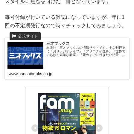
スタイルに焦点を向けた一冊となっています。
毎号付録が付いている雑誌になっていますが、年に1
回の不定期発行なので時々チェックしてみましょう。
三才ブックス
出版社・三才ブックスの情報サイトです。主な刊行物
に『月刊ラジオライフ』『アリエナイ理科』『世界で
いちばん素敵な教室』『死ぬまでに行きたい絶景』
『ゲームラボ』『ラジオ番組表』『もじ鉄』シリーズ
など。
www.sansaibooks.co.jp