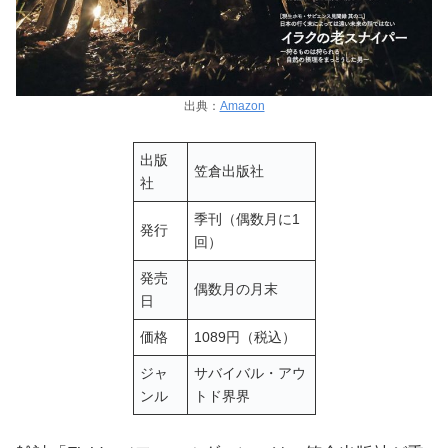
出典：
Amazon
出版
笠倉出版社
社
季刊（偶数月に1
発行
回）
発売
偶数月の月末
日
価格
1089円（税込）
ジャ
サバイバル・アウ
ンル
トド界界