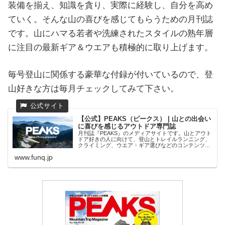
装備を揃え、知識を貪り、実際に経験し、自分を高め
ていく。そんな山の喜びを感じてもらうための月刊誌
です。山にハマる若者や洗練されたスタイルの熟年層
に注目の最新ギア＆ウエアも積極的に取り上げます。
毎号登山に関係する豪華な付録が付いているので、登
山好きな方は毎月チェックしてみて下さい。
【公式】PEAKS（ピークス） | 山との出会い
に喜びを感じるアウトドア専門誌
月刊誌『PEAKS』のメディアサイトです。山とアウト
ドア好きの人に向けて、登山とトレイルランニング、
クライミング、ウエア・ギア選びなどのコンテンツを
提供します。
www.funq.jp