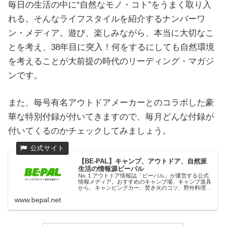
毎日の生活の中に“自然なモノ・コト”をうまく取り入
れる。そんなライフスタイルを紹介するナンバーワ
ン・メディア。遊び、楽しみながら、本当に大切なこ
とを考え、38年目に突入！何をするにしても自然環境
を考えることが大前提の時代のリーディング・マガジ
ンです。
また、毎号有名アウトドアメーカーとのコラボした豪
華な特別付録が付いてきますので、毎月どんな付録が
付いてくるのかチェックしてみましょう。
【BE-PAL】キャンプ、アウトドア、自然派
生活の情報源ビーパル
No.１アウトドア情報誌「ビーパル」が運営する公式
情報メディア。おすすめのキャンプ場、キャンプ道具
から、キャンピングカー、焚き火のコツ、野外料理、
登山、自転車、サステイナブルな生活、ＤＩＹ、防災
www.bepal.net
の心得、フェス情報まで、自然と人生を楽しむため...