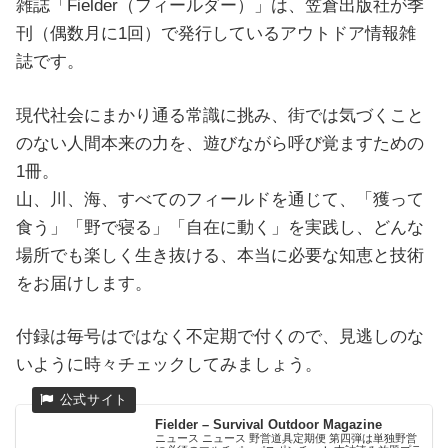
雑誌「Fielder（フィールダー）」は、笠倉出版社が季
刊（偶数月に1回）で発行しているアウトドア情報雑
誌です。
現代社会にまかり通る常識に挑み、街では気づくこと
のない人間本来の力を、遊びながら呼び覚ますための
1冊。
山、川、海、すべてのフィールドを通じて、「獲って
食う」「野で寝る」「自在に動く」を実践し、どんな
場所でも楽しく生き抜ける、本当に必要な知恵と技術
をお届けします。
付録は毎号はではなく不定期で付くので、見逃しのな
いように時々チェックしてみましょう。
Fielder – Survival Outdoor Magazine
ニュース ニュース 野営道具定期便 第四弾は単独野営