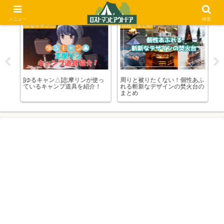
メニュー
検索
ゆるキャン△
比較・まとめ
比
まと
[ゆるキャン△]志摩リンが使っ
周りと被りたくない！個性あふ
あ
ているキャンプ道具を紹介！
れる斬新なデザインの焚火台の
め
まとめ