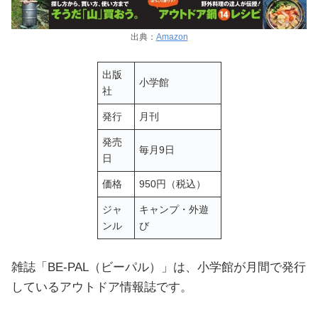
出典：
Amazon
出版
小学館
社
発行
月刊
発売
毎月9日
日
価格
950円（税込）
ジャ
キャンプ・外遊
ンル
び
雑誌「BE-PAL（ビーパル）」は、小学館が月間で発行
しているアウトドア情報誌です。