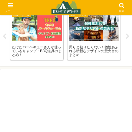
メニュー
検索
比較・まとめ
比較・まとめ
比
える
たけだバーベキューさんが使っ
周りと被りたくない！個性あふ
ダ
ンド
ているキャンプ・BBQ道具のま
れる斬新なデザインの焚火台の
ン
とめ！
まとめ
チ