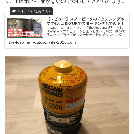
く、剥がれる心配がないので安心して入れられます。
【レビュー】スノーピークのチタンシングル
マグ450は直火OKでスタッキングもできる！
こんにちは、ロストマン（@the_lost_man77）です。
僕がキャンプデビューをしようと思った時に、初めて
選んだマグカップがスノーピーク社のチタンシングル
マグ450mlになります。今では自転車旅、キャンプ、
the-lost-man-outdoor-life-2020.com
登山で色々な所に持っていき、そ...