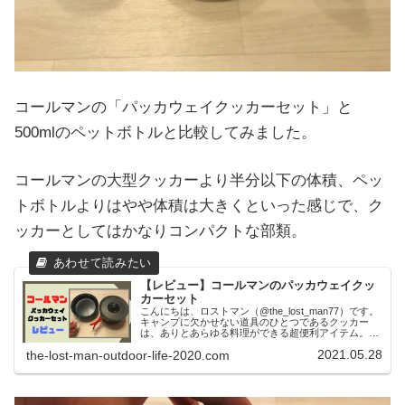
コールマンの「パッカウェイクッカーセット」と
500mlのペットボトルと比較してみました。
コールマンの大型クッカーより半分以下の体積、ペッ
トボトルよりはやや体積は大きくといった感じで、ク
ッカーとしてはかなりコンパクトな部類。
【レビュー】コールマンのパッカウェイクッ
カーセット
こんにちは、ロストマン（@the_lost_man77）です。
キャンプに欠かせない道具のひとつであるクッカー
は、ありとあらゆる料理ができる超便利アイテム。米
にパスタに鍋、蒸し器、ポットなど色々な使い方がで
2021.05.28
the-lost-man-outdoor-life-2020.com
きるので、これがないとキャンプができ...