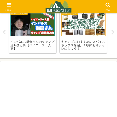
メニュー
検索
比較・まとめ
比較・まとめ
比
ァミ
インパルス板倉さんのキャンプ
キャンプにおすすめのスパイス
周
道具まとめ【ハイエース一人
ボックスを紹介！収納もオシャ
れ
旅】
レにしよう！
ま