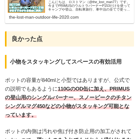
こんにちは、ロストマン（@the_lost_man77）です。
今までPRIMUSのウルトラバーナーP153だけを使って
キャンプや登山、自転車旅行、車中泊の全てで使って
きました。しかし、毎回思うのですがOD缶が価格が
the-lost-man-outdoor-life-2020.com
高いことと専門店に行かない...
良かった点
小物をスタッキングしてスペースの有効活用
ポットの容量が840mlと小型ではありますが、公式で
の説明でもあるように
110GのOD缶に加え、PRIMUS
の登山用のシングルバーナー、スノーピークのチタン
シングルマグ450などの小物がスタッキング可能とな
っています。
ポットの内側は汚れや焦げ付き防止用の加工がされて