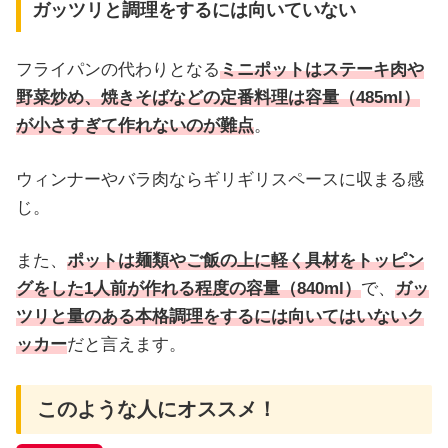
ガッツリと調理をするには向いていない
フライパンの代わりとなる
ミニポットはステーキ肉や
野菜炒め、焼きそばなどの定番料理は容量（485ml）
が小さすぎて作れないのが難点
。
ウィンナーやバラ肉ならギリギリスペースに収まる感
じ。
また、
ポットは麺類やご飯
の上に軽く具材をトッピン
グ
をした1人前が作れる程度の容量（840ml）
で、
ガッ
ツリと量のある本格調理をするには向いてはいない
ク
ッカー
だと言えます。
このような人にオススメ！