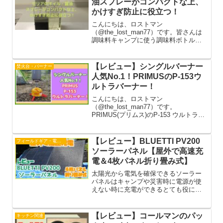
油スプレーがコンパクトな上、
かけすぎ防止に役立つ！
こんにちは、ロストマン
（@the_lost_man77）です。皆さんは
調味料キャンプに使う調味料ボトルは
何を使われているでしょうか。パッケ
ージのまま派、サイズの小さいボトル
に移し替える派と人によってはどちら
【レビュー】シングルバーナー
焚火台・バーナー
かになると思いますが、僕はなるべく...
人気No.1！PRIMUSのP-153ウ
ルトラバーナー！
こんにちは、ロストマン
（@the_lost_man77）です。
PRIMUS(プリムス)のP-153 ウルトラバ
ーナーと言ったらキャンパーや登山者
の間でよく使われているバーナーの定
番と言えるベストセラー商品です。今
【レビュー】BLUETTI PV200
フィールドギア・電子機器
回は日本一周の自転車の旅やキ...
ソーラーパネル【屋外で高速充
電＆4枚パネル折り畳み式】
太陽光から電気を確保できるソーラー
パネルはキャンプや災害時に電源が使
えない時に充電ができるとても役に立
つアイテムです。最近ではSDGsや電気
料金の値上げで家庭でも利用できる高
い電力を供給できるソーラーパネルも
【レビュー】コールマンのパッ
キッチン関連
注目されるようになりましたね。た...