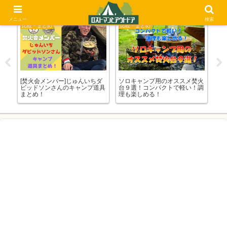
メニュー
検索
比較・まとめ
比較・まとめ
比
のコ
[焚火会メンバー]じゅんいちダ
ソロキャンプ用のオススメ焚火
【
と選
ビッドソンさんのキャンプ道具
台９選！コンパクトで軽い！調
ン
す
まとめ！
理も楽しめる！
と