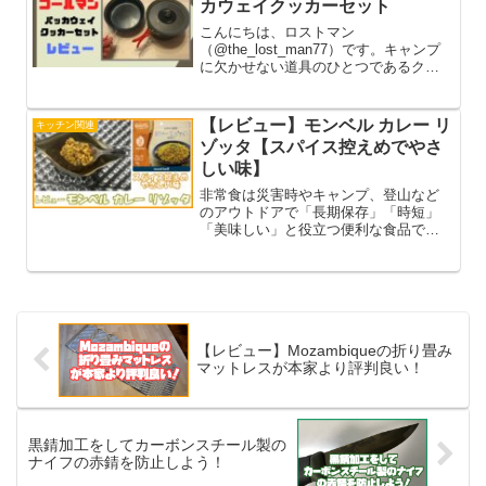
カウェイクッカーセット
こんにちは、ロストマン
（@the_lost_man77）です。キャンプ
に欠かせない道具のひとつであるクッ
カーは、ありとあらゆる料理ができる
超便利アイテム。米にパスタに鍋、蒸
し器、ポットなど色々な使い方ができ
【レビュー】モンベル カレー リ
キッチン関連
るので、これがないとキャンプができ...
ゾッタ【スパイス控えめでやさ
しい味】
非常食は災害時やキャンプ、登山など
のアウトドアで「長期保存」「時短」
「美味しい」と役立つ便利な食品で
す。災害大国日本では毎年必ず大きな
災害が起こるので非常食は個人や組織
でも備蓄するのが当たり前になってい
ます。多くのメーカーから非常食を販
売し...
【レビュー】Mozambiqueの折り畳み
マットレスが本家より評判良い！
黒錆加工をしてカーボンスチール製の
ナイフの赤錆を防止しよう！