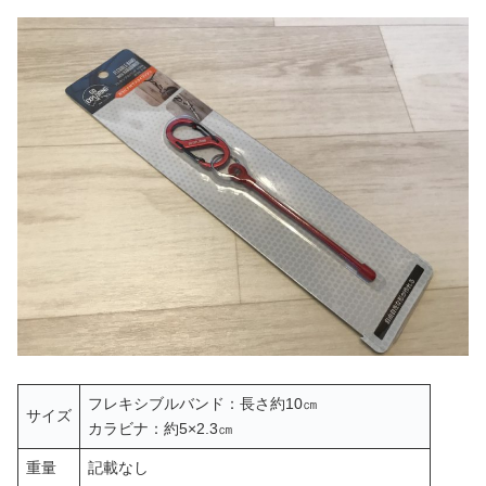
フレキシブルバンド：長さ約10㎝
サイズ
カラビナ：約5×2.3㎝
重量
記載なし