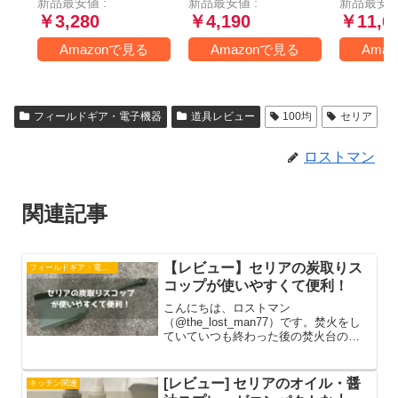
新品最安値 :
新品最安値 :
新品最安値
車中泊 防災用 丸洗
オールシーズン (ブ
Mummy 
￥3,280
￥4,190
￥11,6
い可能 快適温度 丸
ラック)
洗い寝袋 春用 夏用
Amazonで見る
Amazonで見る
Ama
秋用 冬用 収納袋付
き（ブラック
1000）
フィールドギア・電子機器
道具レビュー
100均
セリア
ロストマン
関連記事
【レビュー】セリアの炭取りス
フィールドギア・電子機器
コップが使いやすくて便利！
こんにちは、ロストマン
（@the_lost_man77）です。焚火をし
ていていつも終わった後の焚火台の底
に溜まった炭や灰をどのように取り除
いていますか。僕は台を持ち上げ傾け
て処分場に捨てていました。それでも
[レビュー] セリアのオイル・醤
キッチン関連
問題はないのですが、完全に燃え切っ...