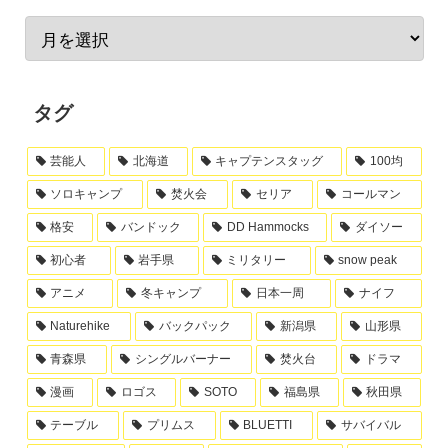
タグ
芸能人
北海道
キャプテンスタッグ
100均
ソロキャンプ
焚火会
セリア
コールマン
格安
バンドック
DD Hammocks
ダイソー
初心者
岩手県
ミリタリー
snow peak
アニメ
冬キャンプ
日本一周
ナイフ
Naturehike
バックパック
新潟県
山形県
青森県
シングルバーナー
焚火台
ドラマ
漫画
ロゴス
SOTO
福島県
秋田県
テーブル
プリムス
BLUETTI
サバイバル