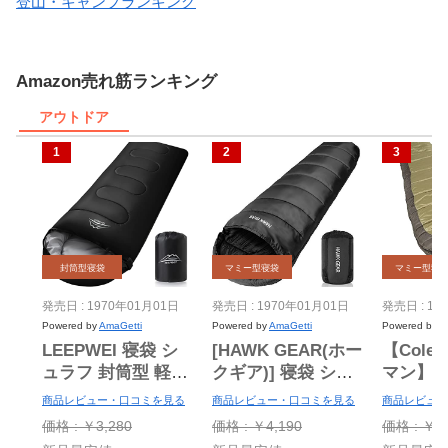
登山・キャンプランキング
Amazon売れ筋ランキング
アウトドア
封筒型寝袋
マミー型寝袋
マミー型寝
発売日 : 1970年01月01日
発売日 : 1970年01月01日
発売日 : 19
Powered by
AmaGetti
Powered by
AmaGetti
Powered by
A
LEEPWEI 寝袋 シ
[HAWK GEAR(ホー
【Cole
ュラフ 封筒型 軽量
クギア)] 寝袋 シュ
マン】
保温 耐寒 防水 コ
ラフ マミー型 キャ
袋(マミー
商品レビュー・口コミを見る
商品レビュー・口コミを見る
商品レビュー
ンパクト アウトド
ンプ アウトドア
度まで
価格 : ￥3,280
価格 : ￥4,190
価格 : ￥11
ア キャンプ 登山
-15度耐寒 簡易防水
★sleepi