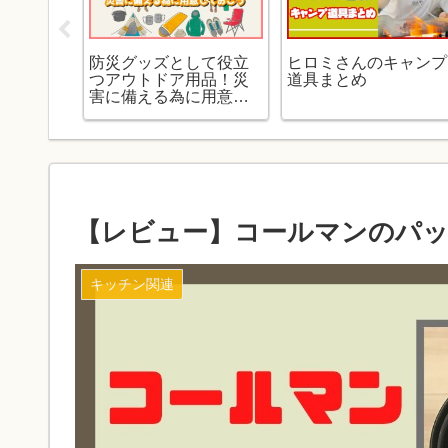
キャンプ
防災グッズとして役立
ヒロミさんのキャンプ
サバイバ
つアウトドア用品！災
道具まとめ
害に備える為に用意し
ておこう
【レビュー】コールマンのパ
キッチン関連