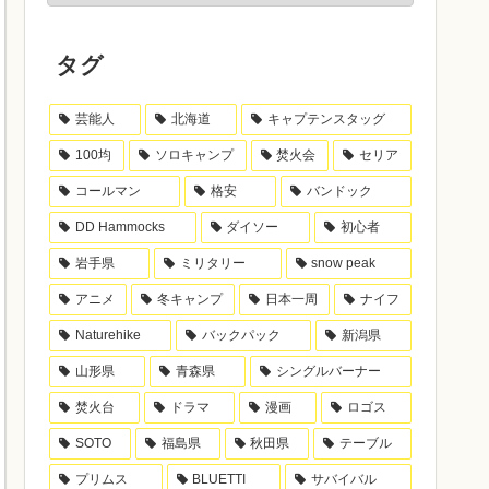
タグ
芸能人
北海道
キャプテンスタッグ
100均
ソロキャンプ
焚火会
セリア
コールマン
格安
バンドック
DD Hammocks
ダイソー
初心者
岩手県
ミリタリー
snow peak
アニメ
冬キャンプ
日本一周
ナイフ
Naturehike
バックパック
新潟県
山形県
青森県
シングルバーナー
焚火台
ドラマ
漫画
ロゴス
SOTO
福島県
秋田県
テーブル
プリムス
BLUETTI
サバイバル