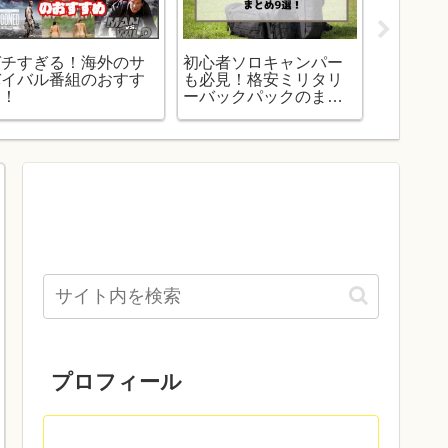
ガチすぎる！海外のサ
初心者ソロキャンパー
ペトロマ
バイバル番組のおすす
も必見！格安ミリタリ
式灯油ラ
め！
ーバックパックのまと
他アイテ
め9選！
プロフィール