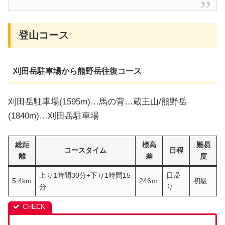
登山コース
刈田岳駐車場から熊野岳往復コース
刈田岳駐車場(1595m)…馬の背…蔵王山/熊野岳
(1840m)…刈田岳駐車場
総距
標高
難易
コースタイム
日程
離
差
度
上り1時間30分+下り1時間15
日帰
5.4km
246ｍ
初級
分
り