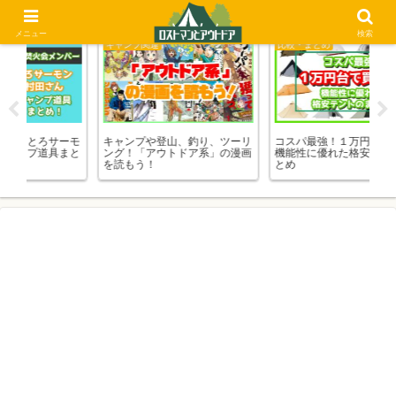
メニュー
検索
キャンプ関連
比較・まとめ
比
ーモ
キャンプや登山、釣り、ツーリ
コスパ最強！１万円台で買える
ソ
まと
ング！「アウトドア系」の漫画
機能性に優れた格安テントのま
ー
を読もう！
とめ