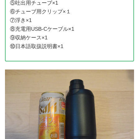
⑤吐出用チューブ×1
⑥チューブ用クリップ×１
⑦浮き×1
⑧充電用USB-Cケーブル×1
⑨収納ケース×1
⑩日本語取扱説明書×1