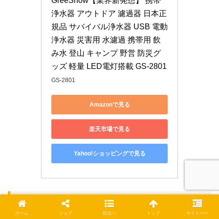
GreeShow【業界新発想】 携帯
浄水器 アウトドア 濾過器 日本正
規品 サバイバル浄水器 USB 電動
浄水器 災害用 水濾過 携帯用 飲
み水 登山 キャンプ 野営 防災グ
ッズ 軽量 LED電灯搭載 GS-2801
GS-2801
Amazonで見る
楽天市場で見る
Yahoo!ショッピングで見る
「電動式携帯浄水器GS-2801」を使用し
てみた
ホーム
シェア
目次へ
トップ
サイドバー