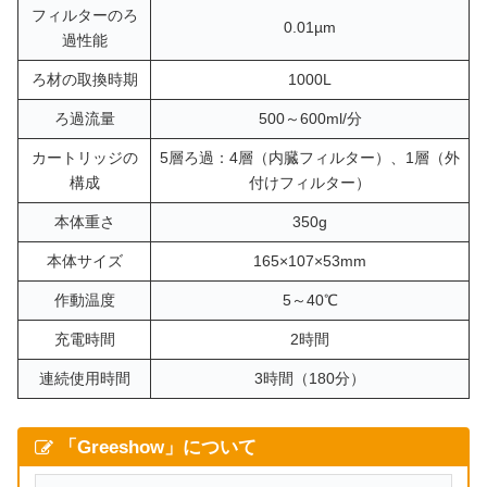
フィルターのろ
0.01µm
過性能
ろ材の取換時期
1000L
ろ過流量
500～600ml/分
カートリッジの
5層ろ過：4層（内臓フィルター）、1層（外
構成
付けフィルター）
本体重さ
350g
本体サイズ
165×107×53mm
作動温度
5～40℃
充電時間
2時間
連続使用時間
3時間（180分）
「Greeshow」について