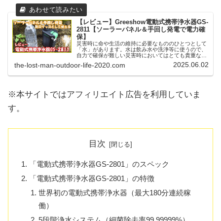
【レビュー】Greeshow電動式携帯浄水器GS-
2811【ソーラーパネル＆手回し発電で電力確
保】
災害時に命や生活の維持に必要なもののひとつとして
「水」があります。水は飲み水や洗浄等に使うので、
自力で確保が難しい災害時においてはとても貴重な存
在です。自力で水を確保するには浄水器を使う方法が
2025.06.02
the-lost-man-outdoor-life-2020.com
あり、昨今様々な種類がメーカーから発売されてい
る...
※本サイトではアフィリエイト広告を利用していま
す。
目次
「電動式携帯浄水器GS-2801」のスペック
「電動式携帯浄水器GS-2801」の特徴
世界初の電動式携帯浄水器（最大180分連続稼
働）
5段階浄水システム（細菌除去率99.99999%）