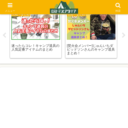
メニュー
検索
比較・まとめ
比較・まとめ
比
ーリ
迷ったらコレ！キャンプ道具の
[焚火会メンバー]じゅんいちダ
チ
アニ
人気定番アイテムのまとめ
ビッドソンさんのキャンプ道具
ン
まとめ！