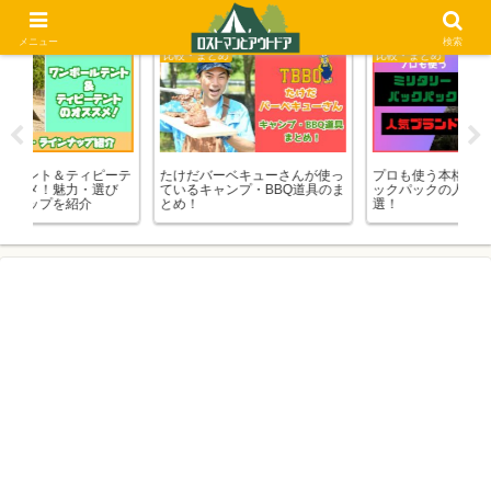
メニュー
検索
比較・まとめ
比較・まとめ
キ
ーテ
たけだバーベキューさんが使っ
プロも使う本格派ミリタリーバ
大
び
ているキャンプ・BBQ道具のま
ックパックの人気ブランド7
ド
とめ！
選！
と