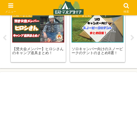
メニュー
検索
比較・まとめ
比較・まとめ
比
心者
【焚火会メンバー】ヒロシさん
ソロキャンパー向けのスノーピ
【
介
のキャンプ道具まとめ！
ークのテントのまとめ8選！
ト
ン