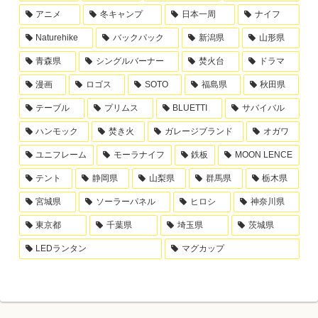
アニメ
冬キャンプ
日本一周
ナイフ
Naturehike
バックパック
新潟県
山形県
青森県
シングルバーナー
焚火台
ドラマ
漫画
ロゴス
SOTO
福島県
秋田県
テーブル
プリムス
BLUETTI
サバイバル
ハンモック
焚き火
ガレージブランド
オガワ
ユニフレーム
モーラナイフ
鉄板
MOON LENCE
テント
静岡県
山梨県
群馬県
栃木県
宮城県
ソーラーパネル
ヒロシ
神奈川県
東京都
千葉県
埼玉県
茨城県
LEDランタン
マグカップ