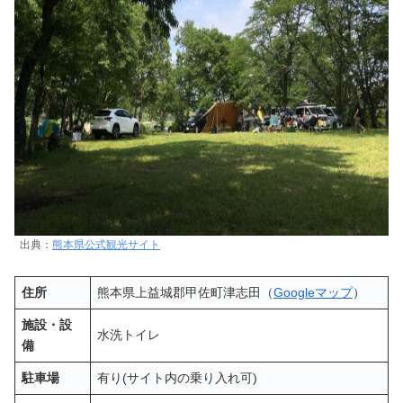
出典：
熊本県公式観光サイト
住所
熊本県上益城郡甲佐町津志田（
Googleマップ
）
施設・設
水洗トイレ
備
駐車場
有り(サイト内の乗り入れ可)