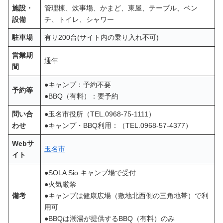
施設・
管理棟、炊事場、かまど、東屋、テーブル、ベン
設備
チ、トイレ、シャワー
駐車場
有り200台(サイト内の乗り入れ不可)
営業期
通年
間
●キャンプ：予約不要
予約等
●BBQ（有料）：要予約
問い合
●玉名市役所（TEL.0968-75-1111）
わせ
●キャンプ・BBQ利用：（TEL.0968-57-4377）
Webサ
玉名市
イト
●SOLA Sio キャンプ場で受付
●火気厳禁
備考
●キャンプは健康広場（敷地北西側の三角地帯）で利
用可
●BBQは潮湯が提供するBBQ（有料）のみ