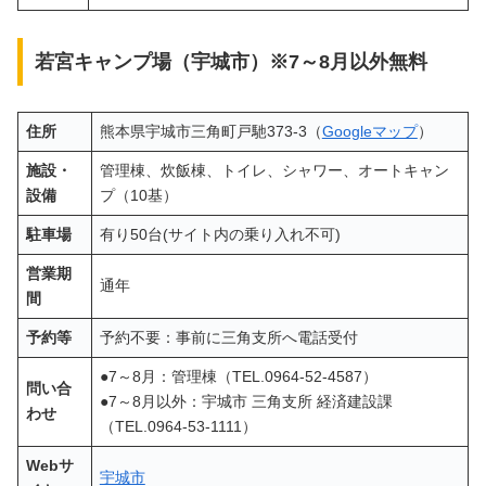
若宮キャンプ場（宇城市）※7～8月以外無料
住所
熊本県宇城市三角町戸馳373-3（
Googleマップ
）
施設・
管理棟、炊飯棟、トイレ、シャワー、オートキャン
設備
プ（10基）
駐車場
有り50台(サイト内の乗り入れ不可)
営業期
通年
間
予約等
予約不要：事前に三角支所へ電話受付
●7～8月：管理棟（TEL.0964-52-4587）
問い合
●7～8月以外：宇城市 三角支所 経済建設課
わせ
（TEL.0964-53-1111）
Webサ
宇城市