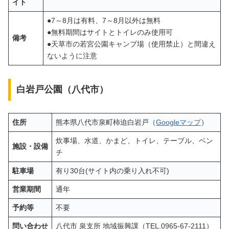
イト
●7～8月は有料、7～8月以外は無料
●無料期間はサイトとトイレのみ使用可
備考
●天草市の若宮公園キャンプ場（使用禁止）と間違え
ないように注意
白岩戸公園（八代市）
住所
熊本県八代市泉町柿迫白岩戸（
Googleマップ
）
炊事場、水道、かまど、トイレ、テーブル、ベン
施設・設備
チ
駐車場
有り30台(サイト内の乗り入れ不可)
営業期間
通年
予約等
不要
問い合わせ
八代市 泉支所 地域振興課（TEL.0965-67-2111）