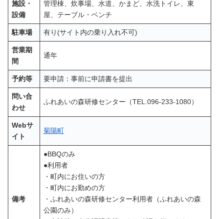
施設・
管理棟、炊事場、水道、かまど、水洗トイレ、東
設備
屋、テーブル・ベンチ
駐車場
有り(サイト内の乗り入れ不可)
営業期
通年
間
予約等
要申請：事前に申請書を提出
問い合
ふれあいの森研修センター（TEL.096-233-1080）
わせ
Webサ
菊陽町
イト
●BBQのみ
●利用者
・町内にお住いの方
・町内にお勤めの方
備考
・ふれあいの森研修センター利用者（ふれあいの森
公園のみ）