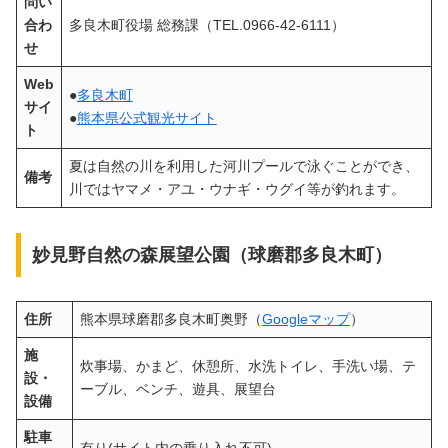
問い
合わ
多良木町役場 総務課（TEL.0966-42-6111）
せ
Web
●
多良木町
サイ
●
熊本県公式観光サイト
ト
夏は自然の川を利用した河川プールで泳ぐことができ、
備考
川ではヤマメ・アユ・ウナギ・ウグイ等が釣れます。
妙見野自然の森展望公園（球磨郡多良木町）
住所
熊本県球磨郡多良木町奥野（
Googleマップ
）
施
炊事場、かまど、休憩所、水洗トイレ、手洗い場、テ
設・
ーブル、ベンチ、遊具、展望台
設備
駐車