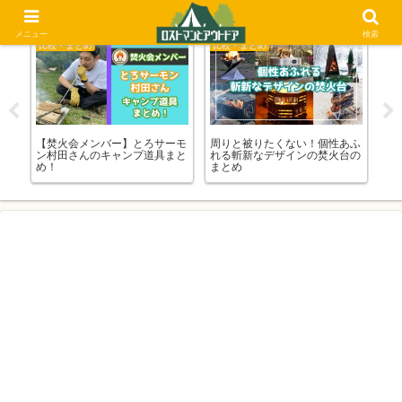
メニュー
検索
キャンプ関連
比較・まとめ
比
あふ
キャンプや登山、釣り、ツーリ
防災グッズとして役立つアウト
【
台の
ング！「アウトドア系」の漫画
ドア用品！災害に備える為に用
ン
を読もう！
意しておこう
と