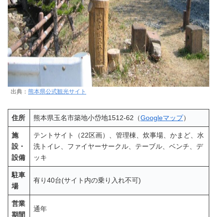
出典：
熊本県公式観光サイト
住所
熊本県玉名市築地小岱地1512-62（
Googleマップ
）
施
テントサイト（22区画）、管理棟、炊事場、かまど、水
設・
洗トイレ、ファイヤーサークル、テーブル、ベンチ、デ
設備
ッキ
駐車
有り40台(サイト内の乗り入れ不可)
場
営業
通年
期間