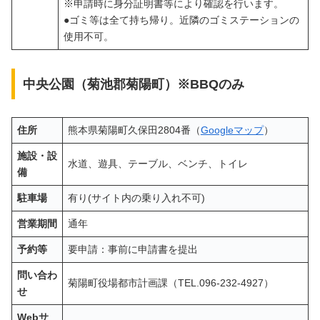
※申請時に身分証明書等により確認を行います。
●ゴミ等は全て持ち帰り。近隣のゴミステーションの
使用不可。
中央公園（菊池郡菊陽町）※BBQのみ
住所
熊本県菊陽町久保田2804番（
Googleマップ
）
施設・設
水道、遊具、テーブル、ベンチ、トイレ
備
駐車場
有り(サイト内の乗り入れ不可)
営業期間
通年
予約等
要申請：事前に申請書を提出
問い合わ
菊陽町役場都市計画課（TEL.096-232-4927）
せ
Webサ