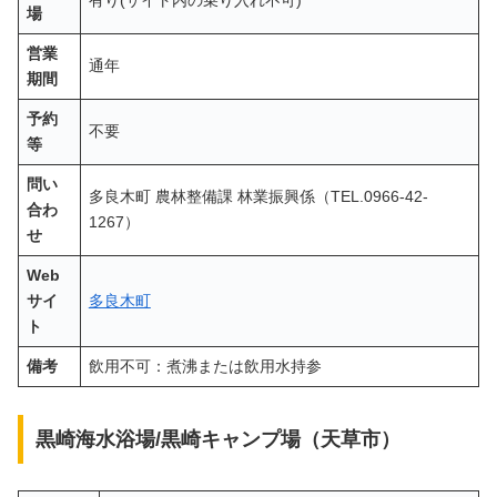
有り(サイト内の乗り入れ不可)
場
営業
通年
期間
予約
不要
等
問い
多良木町 農林整備課 林業振興係（TEL.0966-42-
合わ
1267）
せ
Web
サイ
多良木町
ト
備考
飲用不可：煮沸または飲用水持参
黒崎海水浴場/黒崎キャンプ場（天草市）