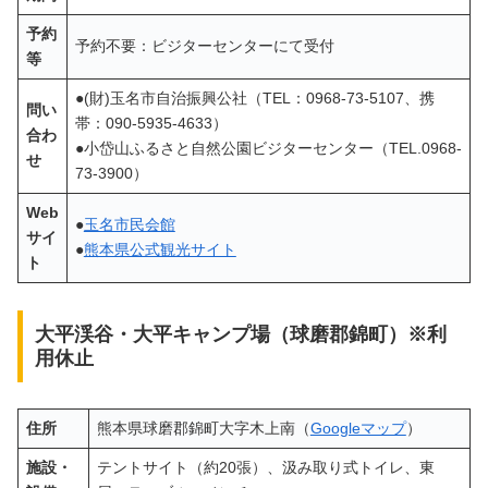
予約
予約不要：ビジターセンターにて受付
等
●(財)玉名市自治振興公社（TEL：0968-73-5107、携
問い
帯：090-5935-4633）
合わ
●小岱山ふるさと自然公園ビジターセンター（TEL.0968-
せ
73-3900）
Web
●
玉名市民会館
サイ
●
熊本県公式観光サイト
ト
大平渓谷・大平キャンプ場（球磨郡錦町）※利
用休止
住所
熊本県球磨郡錦町大字木上南（
Googleマップ
）
施設・
テントサイト（約20張）、汲み取り式トイレ、東