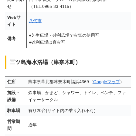
せ
（TEL.0965-33-4115）
Webサ
八代市
イト
●芝生広場・砂利広場で火気の使用可
備考
●砂利広場は直火可
三ツ島海水浴場（津奈木町）
住所
熊本県葦北郡津奈木町福浜4369（
Googleマップ
）
施設・
炊事場、かまど、シャワー、トイレ、ベンチ、ファ
設備
イヤーサークル
駐車場
有り20台(サイト内の乗り入れ不可)
営業期
通年
間