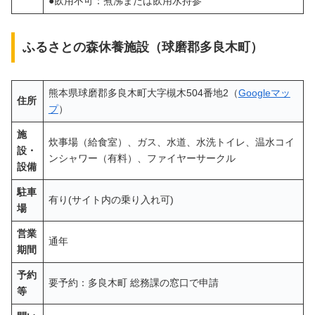
●飲用不可：煮沸または飲用水持参
ふるさとの森休養施設（球磨郡多良木町）
熊本県球磨郡多良木町大字槻木504番地2（
Googleマッ
住所
プ
）
施
炊事場（給食室）、ガス、水道、水洗トイレ、温水コイ
設・
ンシャワー（有料）、ファイヤーサークル
設備
駐車
有り(サイト内の乗り入れ可)
場
営業
通年
期間
予約
要予約：多良木町 総務課の窓口で申請
等