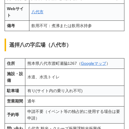
Webサイ
八代市
ト
備考
飲用不可：煮沸または飲用水持参
遥拝八の字広場（八代市）
住所
熊本県八代市渡町瀬脇1267（
Googleマップ
）
施設・設
水道、水洗トイレ
備
駐車場
有り(サイト内の乗り入れ不可)
営業期間
通年
申請不要（イベント等の独占的に使用する場合は要
予約等
申請）
問い合わ
八代市 観光・クルーズ振興課観光振興係