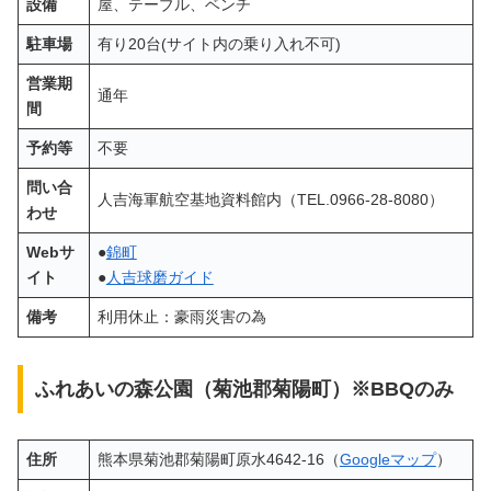
設備
屋、テーブル、ベンチ
駐車場
有り20台(サイト内の乗り入れ不可)
営業期
通年
間
予約等
不要
問い合
人吉海軍航空基地資料館内（TEL.0966-28-8080）
わせ
Webサ
●
錦町
イト
●
人吉球磨ガイド
備考
利用休止：豪雨災害の為
ふれあいの森公園（菊池郡菊陽町）※BBQのみ
住所
熊本県菊池郡菊陽町原水4642-16（
Googleマップ
）