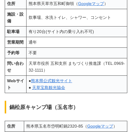
住所
熊本県天草市五和町御領（
Googleマップ
）
施設・設
炊事場、水洗トイレ、シャワー、コンセント
備
駐車場
有り20台(サイト内の乗り入れ不可)
営業期間
通年
予約等
不要
問い合わ
天草市役所 五和支所 まちづくり推進課（TEL.0969-
せ
32-1111）
Webサイ
●
熊本県公式観光サイト
ト
●
天草宝島観光協会
鍋松原キャンプ場（玉名市）
住所
熊本県玉名市岱明町鍋2320-85（
Googleマップ
）