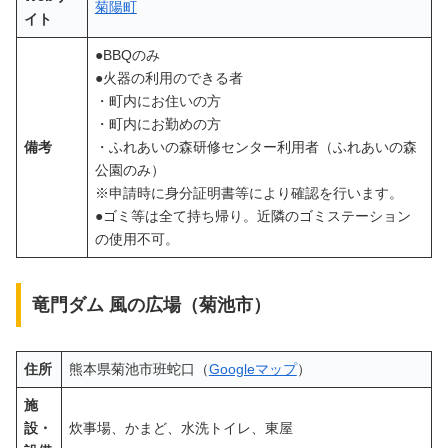
菊陽町
イト
●BBQのみ
●火器の利用のできる者
・町内にお住いの方
・町内にお勤めの方
備考
・ふれあいの森研修センター利用者（ふれあいの森
公園のみ）
※申請時に身分証明書等により確認を行います。
●ゴミ等は全て持ち帰り。近隣のゴミステーション
の使用不可。
竜門ダム 風の広場（菊池市）
住所
熊本県菊池市班蛇口（
Googleマップ
）
施
設・
炊事場、かまど、水洗トイレ、東屋