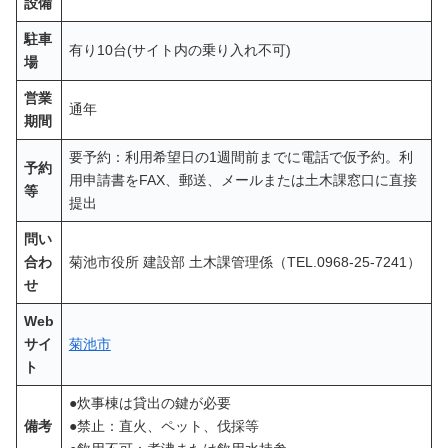
設備
駐車
有り10台(サイト内の乗り入れ不可)
場
営業
通年
期間
要予約：利用希望日の1週間前までに電話で仮予約。利
予約
用申請書をFAX、郵送、メールまたは土木課窓口に直接
等
提出
問い
合わ
菊池市役所 建設部 土木課管理係（TEL.0968-25-7241）
せ
Web
サイ
菊池市
ト
●炊事棟は貸出の鍵が必要
備考
●禁止：直火、ペット、伐採等