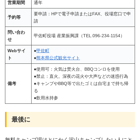
営業期間
通年
要申請：HPで電子申請またはFAX、役場窓口で申
予約等
請
問い合わ
甲佐町役場 産業振興課（TEL.096-234-1154）
せ
Webサイ
●
甲佐町
ト
●
熊本県公式観光サイト
●使用可：火気は焚火台、BBQコンロを使用
●禁止：直火。深夜の花火や大声などの迷惑行為
備考
●キャンプやBBQ等で出たゴミは自宅まで持ち帰
る
●飲用水持参
最後に
無料キャンプ場はとにかく沢山キャンプしたい人にと