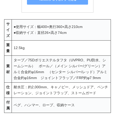
サ
●使用サイズ：幅400×奥行360×高さ210cm
イ
●収納サイズ：直径26×高さ74cm
ズ
重
12.5kg
量
タープ／75Dポリエステルタフタ（UVPRO、PU防水、シ
素
ームシール） ポール／（メイン シルバー/グリーン）ア
材
ルミ合金約φ16mm （センター シルバー/レッド）アルミ
合金約φ16mm ジョイントフラップ／FRP約φ7.9mm
仕
耐水圧：約2,000mm、キャノピー、メッシュドア、ベンチ
様
レーション、ジョイントフラップ、ストームガード
付
ペグ、ハンマー、ロープ、収納ケース
属