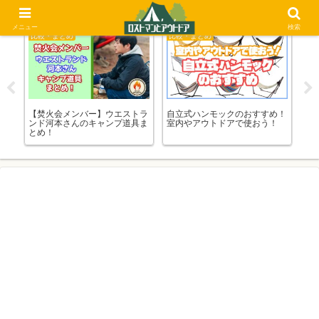
メニュー
検索
比較・まとめ
比較・まとめ
比
ーピ
【焚火会メンバー】ウエストラ
自立式ハンモックのおすすめ！
ポ
ンド河本さんのキャンプ道具ま
室内やアウトドアで使おう！
種
とめ！
ぶ