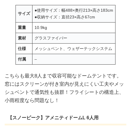
●使用サイズ：幅488×奥行213×高さ183cm
サイズ
●収納サイズ：直径23×高さ67cm
重量
10.9kg
素材
グラスファイバー
仕様
メッシュベント、ウェザーテックシステム
付属
–
こちらも最大8人まで収容可能なドームテントです。
窓にはスクリーンが付き室内が見えにくい工夫やメッ
シュベントで通気性も抜群！フライシートの構造上、
小雨程度なら問題なし！
【スノーピーク】アメニティドームL 6人用