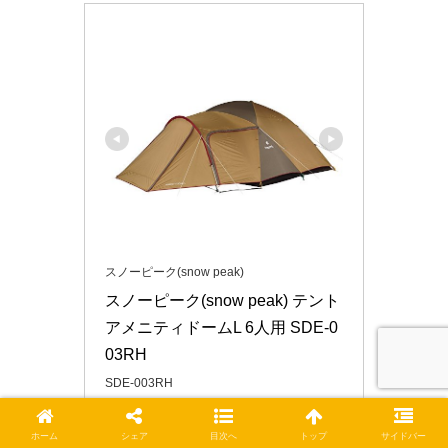
スノーピーク(snow peak)
スノーピーク(snow peak) テント 
アメニティドームL 6人用 SDE-0
03RH
SDE-003RH
Amazonで見る
ホーム
シェア
目次へ
トップ
サイドバー