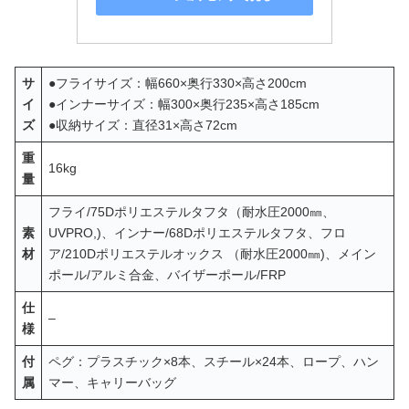
サ
●フライサイズ：幅660×奥行330×高さ200cm
イ
●インナーサイズ：幅300×奥行235×高さ185cm
ズ
●収納サイズ：直径31×高さ72cm
重
16kg
量
フライ/75Dポリエステルタフタ（耐水圧2000㎜、
素
UVPRO,)、インナー/68Dポリエステルタフタ、フロ
材
ア/210Dポリエステルオックス （耐水圧2000㎜)、メイン
ポール/アルミ合金、バイザーポール/FRP
仕
–
様
付
ペグ：プラスチック×8本、スチール×24本、ロープ、ハン
属
マー、キャリーバッグ