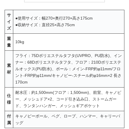
サ
●使用サイズ：幅270×奥行270×高さ175cm
イ
●収納サイズ：直径25×高さ75cm
ズ
重
10kg
量
フライ：75Dポリエステルタフタ(UVPRO、PU防水)、イン
ナー：68Dポリエステルタフタ、フロア：210Dポリエステ
素
ルオックス(PU防水)、ポール：メイン-FRP約φ11mm/フロ
材
ント-FRP約φ11mm/キャノピー-スチール約φ16mm×2 長さ
170cm
耐水圧：約1,500mm(フロア：1,500mm)、前室、キャノピ
仕
ー、メッシュドア×2、コード引き込み口、ストームガー
様
ド、ランタンハンガー、メッシュギアポケット
付
キャノピーポール、ペグ、ロープ、ハンマー、キャリーバ
属
ッグ