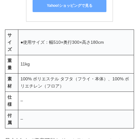
Yahoo!ショッピングで見る
サ
イ
●使用サイズ：幅510×奥行300×高さ180cm
ズ
重
11kg
量
素
100% ポリエステル タフタ（フライ・本体）、100% ポ
材
リエチレン（フロア）
仕
–
様
付
–
属