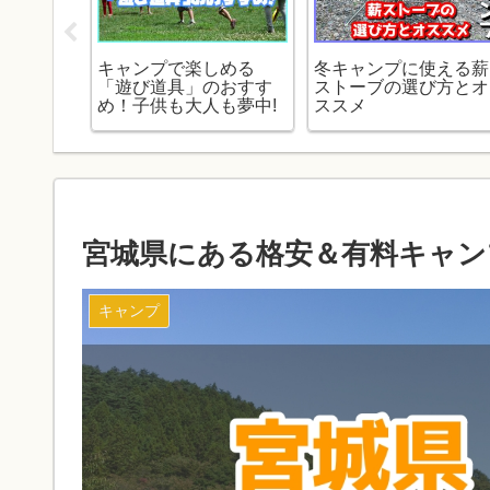
ゆるキャ
キャンプで楽しめる
冬キャンプに使える薪
なでし
「遊び道具」のおすす
ストーブの選び方とオ
プ道具を
め！子供も大人も夢中!
ススメ
宮城県にある格安＆有料キャン
キャンプ