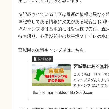
用していただけたらと思います。
※記載されている内容は最新の情報と異なる
※記載してある情報に変更がある場合はお問い
※キャンプ場は基本的には管理棟で受付、直
持ち帰り、冬季期間中は炊事場やトイレの水
宮城県の無料キャンプ場はこちら↓
宮城県にある無料
こんにちは、ロストマン（
キャンプ場があります
料キャンプ場はとても
をまとめて...
the-lost-man-outdoor-life-2020.com