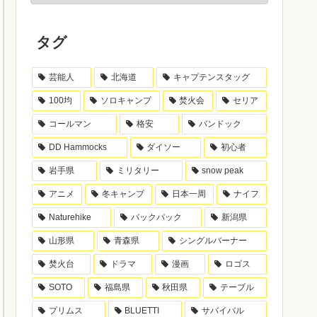
タグ
芸能人
北海道
キャプテンスタッグ
100均
ソロキャンプ
焚火会
セリア
コールマン
格安
バンドック
DD Hammocks
ダイソー
初心者
岩手県
ミリタリー
snow peak
アニメ
冬キャンプ
日本一周
ナイフ
Naturehike
バックパック
新潟県
山形県
青森県
シングルバーナー
焚火台
ドラマ
漫画
ロゴス
SOTO
福島県
秋田県
テーブル
プリムス
BLUETTI
サバイバル