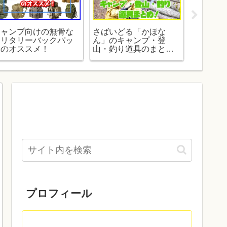
キャンプ向けの無骨な
さばいどる「かほな
キャンプ
ミリタリーバックパッ
ん」のキャンプ・登
ー・ツー
クのオススメ！
山・釣り道具のまと
ウトドア
め！
を観よう
プロフィール