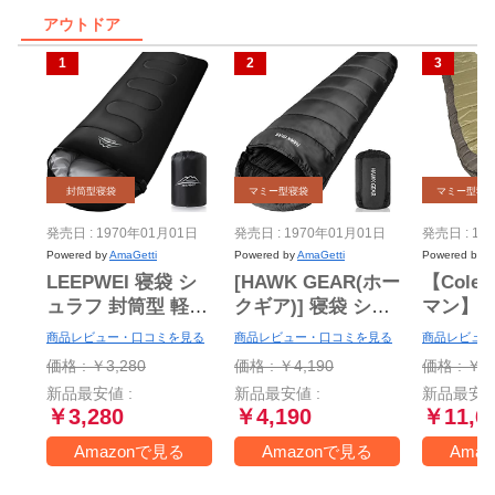
アウトドア
封筒型寝袋
マミー型寝袋
マミー型寝
発売日 : 1970年01月01日
発売日 : 1970年01月01日
発売日 : 19
Powered by
AmaGetti
Powered by
AmaGetti
Powered by
A
LEEPWEI 寝袋 シ
[HAWK GEAR(ホー
【Cole
ュラフ 封筒型 軽量
クギア)] 寝袋 シュ
マン】
保温 耐寒 防水 コ
ラフ マミー型 キャ
袋(マミー
商品レビュー・口コミを見る
商品レビュー・口コミを見る
商品レビュー
ンパクト アウトド
ンプ アウトドア
度まで
価格 : ￥3,280
価格 : ￥4,190
価格 : ￥11
ア キャンプ 登山
-15度耐寒 簡易防水
★sleepi
新品最安値 :
新品最安値 :
新品最安値
車中泊 防災用 丸洗
オールシーズン (ブ
Mummy 
￥3,280
￥4,190
￥11,6
い可能 快適温度 丸
ラック)
洗い寝袋 春用 夏用
Amazonで見る
Amazonで見る
Ama
秋用 冬用 収納袋付