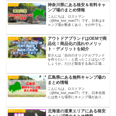
何と言ってもお金がかからずに利用で
神奈川県にある格安＆有料キャ
キャンプ
きるので、年間でキャンプの回数が多...
ンプ場のまとめ情報
こんにちは、ロストマン
（@the_lost_man77）です。日本はキ
ャンプ場が数多くあり、その中でも利
用料が無料の所と有料の所のどちらか
で開設しています。無料キャンプ場は
何と言ってもお金がかからずに利用で
アウトドアブランドはOEMで商
キャンプ
きるので、年間でキャンプの回数が多...
品化！商品化の流れやメリッ
ト・デメリットを紹介
皆さんは「自分のオリジナルブランド
を作りたい！」と思ったことはないで
しょうか。だけど製造する為の工場も
人員も持っていないからハードルが高
くて無理だろうと思うかもしれませ
ん。しかし、『OEM』という手法を使
広島県にある無料キャンプ場の
キャンプ
えば、工場や人員がなくとも製造がで
まとめ情報
き...
こんにちは、ロストマン
（@the_lost_man77）です。日本全国
には色々な場所にキャンプ場がありま
すが、その中でも少しでも節約したい
キャンパーにとって無料キャンプ場は
とてもありがたい存在です。今回は広
北海道の道東エリアにある格安
有料キャンプ場
島県にある無料キャンプ場をまとめて...