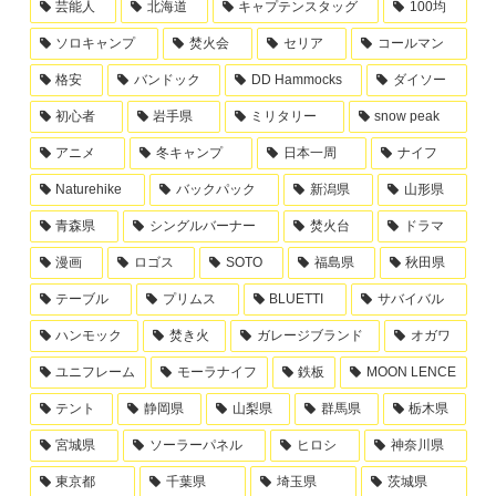
芸能人
北海道
キャプテンスタッグ
100均
ソロキャンプ
焚火会
セリア
コールマン
格安
バンドック
DD Hammocks
ダイソー
初心者
岩手県
ミリタリー
snow peak
アニメ
冬キャンプ
日本一周
ナイフ
Naturehike
バックパック
新潟県
山形県
青森県
シングルバーナー
焚火台
ドラマ
漫画
ロゴス
SOTO
福島県
秋田県
テーブル
プリムス
BLUETTI
サバイバル
ハンモック
焚き火
ガレージブランド
オガワ
ユニフレーム
モーラナイフ
鉄板
MOON LENCE
テント
静岡県
山梨県
群馬県
栃木県
宮城県
ソーラーパネル
ヒロシ
神奈川県
東京都
千葉県
埼玉県
茨城県