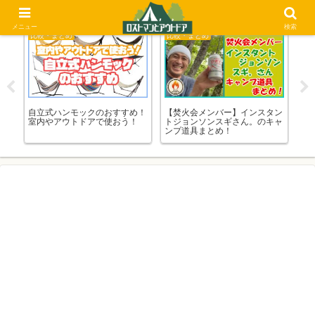
メニュー
検索
比較・まとめ
比較・まとめ
比
タン
コピーだけどコスパ良し！
ガチすぎる！海外のサバイバル
[
キャ
「MoonLence」のおすすめ紹
番組のおすすめ！
和
介！