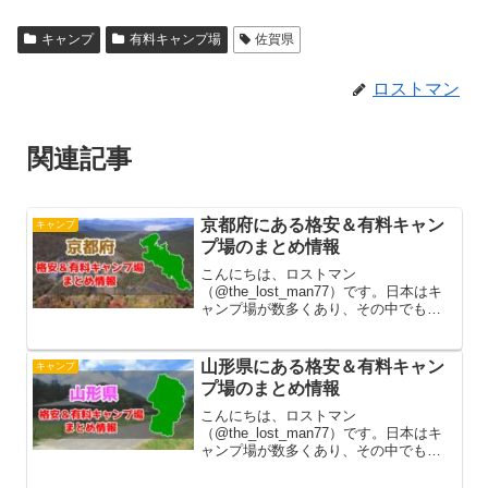
き（ブラック
1000）
キャンプ
有料キャンプ場
佐賀県
ロストマン
関連記事
京都府にある格安＆有料キャン
キャンプ
プ場のまとめ情報
こんにちは、ロストマン
（@the_lost_man77）です。日本はキ
ャンプ場が数多くあり、その中でも利
用料が無料の所と有料の所のどちらか
で開設しています。無料キャンプ場は
何と言ってもお金がかからずに利用で
山形県にある格安＆有料キャン
キャンプ
きるので、年間でキャンプの回数が多...
プ場のまとめ情報
こんにちは、ロストマン
（@the_lost_man77）です。日本はキ
ャンプ場が数多くあり、その中でも利
用料が無料の所と有料の所のどちらか
で開設しています。無料キャンプ場は