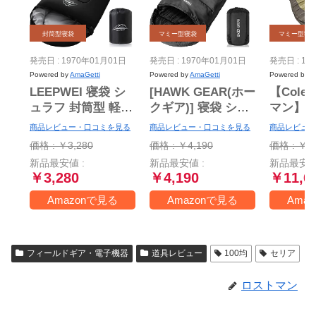
封筒型寝袋
マミー型寝袋
マミー型寝
発売日 : 1970年01月01日
発売日 : 1970年01月01日
発売日 : 19
Powered by
AmaGetti
Powered by
AmaGetti
Powered by
A
LEEPWEI 寝袋 シ
[HAWK GEAR(ホー
【Cole
ュラフ 封筒型 軽量
クギア)] 寝袋 シュ
マン】
保温 耐寒 防水 コ
ラフ マミー型 キャ
袋(マミー
商品レビュー・口コミを見る
商品レビュー・口コミを見る
商品レビュー
ンパクト アウトド
ンプ アウトドア
度まで
価格 : ￥3,280
価格 : ￥4,190
価格 : ￥11
ア キャンプ 登山
-15度耐寒 簡易防水
★sleepi
新品最安値 :
新品最安値 :
新品最安値
車中泊 防災用 丸洗
オールシーズン (ブ
Mummy 
￥3,280
￥4,190
￥11,6
い可能 快適温度 丸
ラック)
洗い寝袋 春用 夏用
Amazonで見る
Amazonで見る
Ama
秋用 冬用 収納袋付
き（ブラック
1000）
フィールドギア・電子機器
道具レビュー
100均
セリア
ロストマン