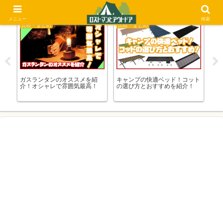
メニュー
検索
比較・まとめ
比較・まとめ
キ
ウト
ガスランタンのオススメを紹
キャンプの快適ベッド！コット
キ
のま
介！オシャレで雰囲気最高！
の選び方とおすすめを紹介！
ン
メ