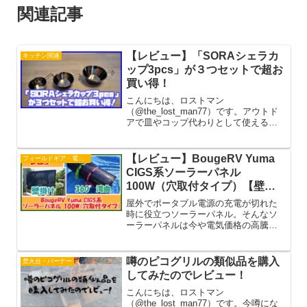
関連記事
【レビュー】「SORAシェラカ
キッチン関連
ップ3pcs」が３つセットで超お
買い得！
こんにちは、ロストマン
（@the_lost_man77）です。アウトド
アで皿やコップ代わりとして使えるシ
ェラカップ。有名なメーカーから無名
のメーカーまで様々なシェラカップが
市場に出回っていて、素材や価格、目
【レビュー】BougeRV Yuma
フィールドギア・電子機器
盛りの配分まで多種多様です。そんな...
CIGS系ソーラーパネル
100W（穴取付タイプ）【壁掛
け＆360°湾曲】
屋外でポータブル電源の充電が切れた
時に役立つソーラーパネル。そんなソ
ーラーパネルは今や電気価格の高騰に
より日本のみならず世界的でも注目さ
れる自然エネルギーを利用した発電方
法です。今回はソーラーパネルやポー
噂のピコグリルの類似品を購入
焚火台・バーナー
タブル電源などの事業を手掛ける
してみたのでレビュー！
「Bo...
こんにちは、ロストマン
（@the_lost_man77）です。今噂にな