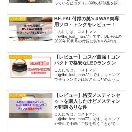
っているピコグリル398の類似品を購入
しました。ソロの焚火台として最も機
能性、携帯性の総合点から高い評価を
得ているのがスイスのSTC社からピコ
BE-PAL付録の笑’s４WAY肉専
キッチン関連
グリル398です。日本では輸...
用ソロ・トングをレビュー！
こんにちは、ロストマン
（@the_lost_man77）です。BE-PALの
2020年10月号の付録に笑's４WAY肉専
用ソロ・トングを購入しました。この
付録がなんと、4パターンの使い方があ
るとのことです。いったいどのような
【レビュー】コスパ最強！コン
ランタン・ランプ
ことになるのかワ...
パクトで格安なLEDランタン
こんにちは、ロストマン
（@the_lost_man77）です。キャンプ
で使うランタンは皆さんはどのような
ものをお持ちでしょうか。僕が使って
いるのは無名のメーカーの折り畳みの
安いランタンを使っていました。しか
【レビュー】格安メスティンセ
キッチン関連
し、残念ながら利尻島という北海道の...
ットを購入したけどメスティン
が問題ありな件
こんにちは、ロストマン
（@the_lost_man77）です。キャンプ
や登山で手軽にご飯を炊くことができ
る便利な道具がメスティンです。そん