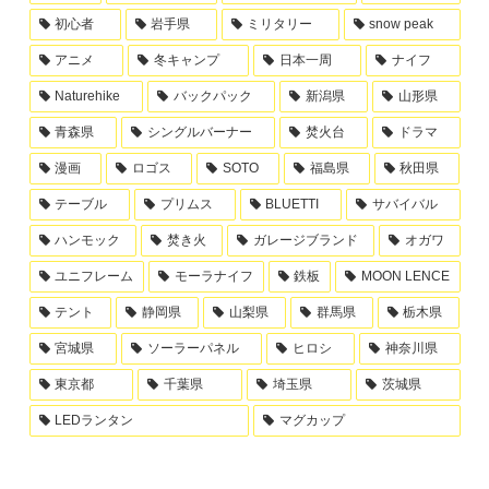
初心者
岩手県
ミリタリー
snow peak
アニメ
冬キャンプ
日本一周
ナイフ
Naturehike
バックパック
新潟県
山形県
青森県
シングルバーナー
焚火台
ドラマ
漫画
ロゴス
SOTO
福島県
秋田県
テーブル
プリムス
BLUETTI
サバイバル
ハンモック
焚き火
ガレージブランド
オガワ
ユニフレーム
モーラナイフ
鉄板
MOON LENCE
テント
静岡県
山梨県
群馬県
栃木県
宮城県
ソーラーパネル
ヒロシ
神奈川県
東京都
千葉県
埼玉県
茨城県
LEDランタン
マグカップ