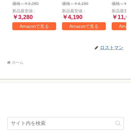
ンパクト アウトド
ンプ アウトドア
度まで
価格 : ￥3,280
価格 : ￥4,190
価格 : ￥11
ア キャンプ 登山
-15度耐寒 簡易防水
★sleepi
新品最安値 :
新品最安値 :
新品最安値
車中泊 防災用 丸洗
オールシーズン (ブ
Mummy 
￥3,280
￥4,190
￥11,6
い可能 快適温度 丸
ラック)
洗い寝袋 春用 夏用
Amazonで見る
Amazonで見る
Ama
秋用 冬用 収納袋付
き（ブラック
1000）
ロストマン
ホーム