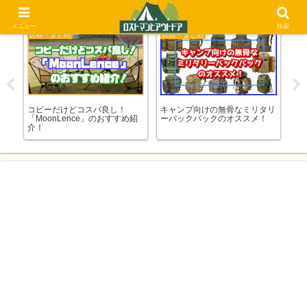
メニュー
検索
比較・まとめ
比較・まとめ
比
道具
コピーだけどコスパ良し！
キャンプ向けの無骨なミリタリ
イ
h】
「MoonLence」のおすすめ紹
ーバックパックのオススメ！
道
介！
旅