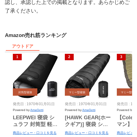
認し、承認した上での掲載となります。あらかじめご
了承ください。
Amazon売れ筋ランキング
アウトドア
封筒型寝袋
マミー型寝袋
マミー型寝
発売日 : 1970年01月01日
発売日 : 1970年01月01日
発売日 : 19
Powered by
AmaGetti
Powered by
AmaGetti
Powered by
A
LEEPWEI 寝袋 シ
[HAWK GEAR(ホー
【Cole
ュラフ 封筒型 軽量
クギア)] 寝袋 シュ
マン】
保温 耐寒 防水 コ
ラフ マミー型 キャ
袋(マミー
商品レビュー・口コミを見る
商品レビュー・口コミを見る
商品レビュー