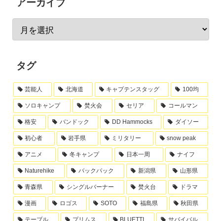
アーカイブ
タグ
芸能人
北海道
キャプテンスタッグ
100均
ソロキャンプ
焚火会
セリア
コールマン
格安
バンドック
DD Hammocks
ダイソー
初心者
岩手県
ミリタリー
snow peak
アニメ
冬キャンプ
日本一周
ナイフ
Naturehike
バックパック
新潟県
山形県
青森県
シングルバーナー
焚火台
ドラマ
漫画
ロゴス
SOTO
福島県
秋田県
テーブル
プリムス
BLUETTI
サバイバル