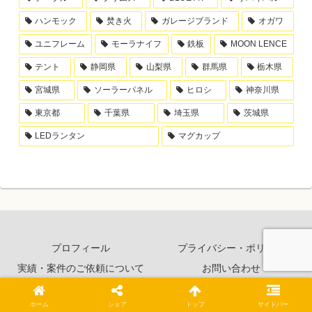
ハンモック
焚き火
ガレージブランド
オガワ
ユニフレーム
モーラナイフ
鉄板
MOON LENCE
テント
静岡県
山梨県
群馬県
栃木県
宮城県
ソーラーパネル
ヒロシ
神奈川県
東京都
千葉県
埼玉県
茨城県
LEDランタン
マグカップ
プロフィール
プライバシー・ポリシー
実績・案件のご依頼について
お問い合わせ
© 2020 ロストマンとアウトドア.
ホーム
シェア
トップ
サイドバー