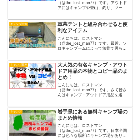
（@the_lost_man77）です。アウトド
アにはキャンプや登山、釣り、ツーリ
ングなどの様々なアクティビティがあ
ります。実際に自然の中で体験してみ
るのもアウトドアの醍醐味ではありま
軍幕テントと組み合わせると便
キャンプ関連
すが、「少しアウトドアに興味がある...
利なアイテム
こんにちは、ロストマン
（@the_lost_man77）です。最近、ソ
ロキャンブームによって無骨で男らし
い雰囲気が人気となっている軍幕テン
トは、今やキャンプ場でもよく見かけ
るようになりました。元々は軍隊の作
大人気の有名キャンプ・アウト
キャンプ関連
戦行動中に使われていたもので、素早...
ドア用品の本物とコピー品のま
とめ！
こんにちは、ロストマン
（@the_lost_man77）です。さて皆さ
んはキャンプ・アウトドア用品を選ぶ
時はブランドを気にしていますでしょ
うか。実際にアウトドア用品には完全
に形がそっくりな「コピー」「パチモ
岩手県にある無料キャンプ場の
キャンプ
ン」「類似品」と言われる物が沢山販...
まとめ情報
こんにちは、ロストマン
（@the_lost_man77）です。日本全国
には色々な場所にキャンプ場がありま