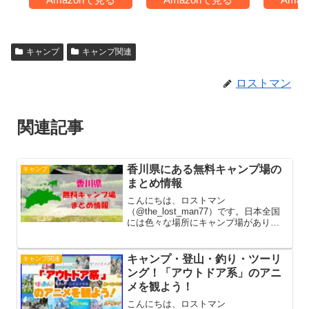
洗い寝袋 春用 夏用
秋用 冬用 収納袋付
き（ブラック
1000）
キャンプ
キャンプ関連
ロストマン
関連記事
香川県にある無料キャンプ場の
キャンプ
まとめ情報
こんにちは、ロストマン
（@the_lost_man77）です。日本全国
には色々な場所にキャンプ場がありま
すが、その中でも少しでも節約したい
キャンパーにとって無料キャンプ場は
とてもありがたい存在です。今回は香
キャンプ・登山・釣り・ツーリ
キャンプ関連
川県にある無料キャンプ場をまとめて...
ング！「アウトドア系」のアニ
メを観よう！
こんにちは、ロストマン