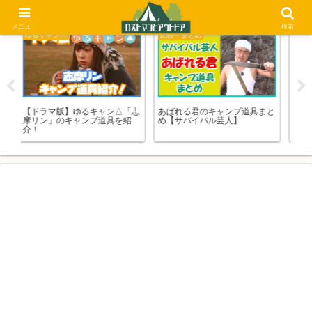
メニュー
検索
比較・まとめ
比較・まとめ
比
まと
冬キャンプに使える薪ストーブ
キャンプの快適ベッド！コット
キ
の選び方とオススメ
の選び方とおすすめを紹介！
ウ
を