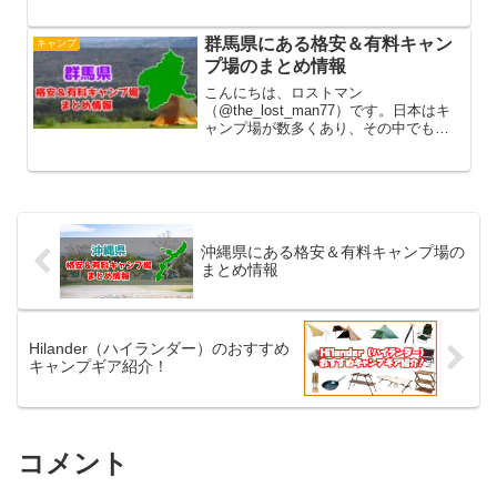
すが、その中でも少しでも節約したい
キャンパーにとって無料キャンプ場は
とてもありがたい存在です。今回は岩
群馬県にある格安＆有料キャン
キャンプ
手県にある無料キャンプ場をまとめて...
プ場のまとめ情報
こんにちは、ロストマン
（@the_lost_man77）です。日本はキ
ャンプ場が数多くあり、その中でも利
用料が無料の所と有料の所のどちらか
で開設しています。無料キャンプ場は
何と言ってもお金がかからずに利用で
きるので、年間でキャンプの回数が多...
沖縄県にある格安＆有料キャンプ場の
まとめ情報
Hilander（ハイランダー）のおすすめ
キャンプギア紹介！
コメント