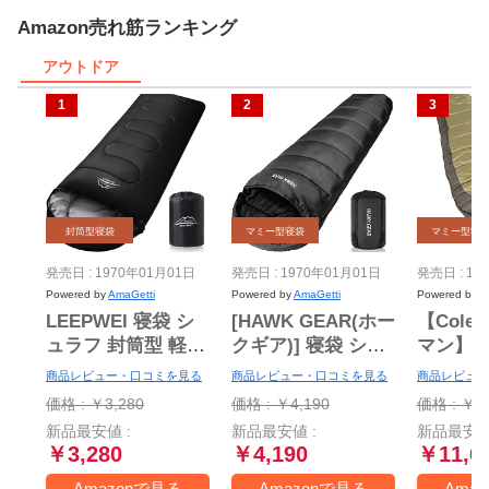
Amazon売れ筋ランキング
アウトドア
封筒型寝袋
マミー型寝袋
マミー型寝
発売日 : 1970年01月01日
発売日 : 1970年01月01日
発売日 : 19
Powered by
AmaGetti
Powered by
AmaGetti
Powered by
A
LEEPWEI 寝袋 シ
[HAWK GEAR(ホー
【Cole
ュラフ 封筒型 軽量
クギア)] 寝袋 シュ
マン】
保温 耐寒 防水 コ
ラフ マミー型 キャ
袋(マミー
商品レビュー・口コミを見る
商品レビュー・口コミを見る
商品レビュー
ンパクト アウトド
ンプ アウトドア
度まで
価格 : ￥3,280
価格 : ￥4,190
価格 : ￥11
ア キャンプ 登山
-15度耐寒 簡易防水
★sleepi
新品最安値 :
新品最安値 :
新品最安値
車中泊 防災用 丸洗
オールシーズン (ブ
Mummy 
￥3,280
￥4,190
￥11,6
い可能 快適温度 丸
ラック)
Amazonで見る
Amazonで見る
Ama