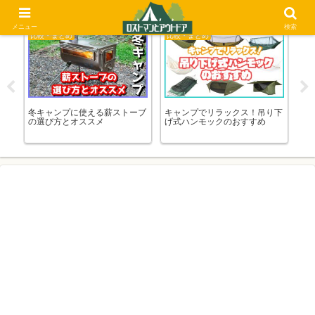
メニュー
検索
比較・まとめ
比較・まとめ
ゆ
紹
冬キャンプに使える薪ストーブ
キャンプでリラックス！吊り下
【
！
の選び方とオススメ
げ式ハンモックのおすすめ
じ
プ