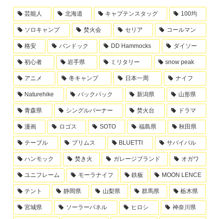
芸能人
北海道
キャプテンスタッグ
100均
ソロキャンプ
焚火会
セリア
コールマン
格安
バンドック
DD Hammocks
ダイソー
初心者
岩手県
ミリタリー
snow peak
アニメ
冬キャンプ
日本一周
ナイフ
Naturehike
バックパック
新潟県
山形県
青森県
シングルバーナー
焚火台
ドラマ
漫画
ロゴス
SOTO
福島県
秋田県
テーブル
プリムス
BLUETTI
サバイバル
ハンモック
焚き火
ガレージブランド
オガワ
ユニフレーム
モーラナイフ
鉄板
MOON LENCE
テント
静岡県
山梨県
群馬県
栃木県
宮城県
ソーラーパネル
ヒロシ
神奈川県