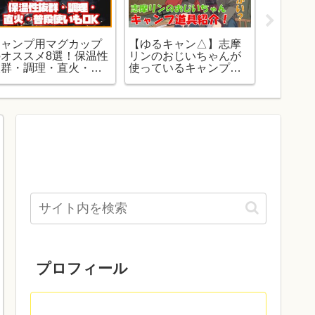
キャンプ用マグカップ
【ゆるキャン△】志摩
キャンプ
のオススメ8選！保温性
リンのおじいちゃんが
味料「ア
抜群・調理・直火・普
使っているキャンプ道
イス」の
使いもOK
具を紹介！
材料付き
プロフィール