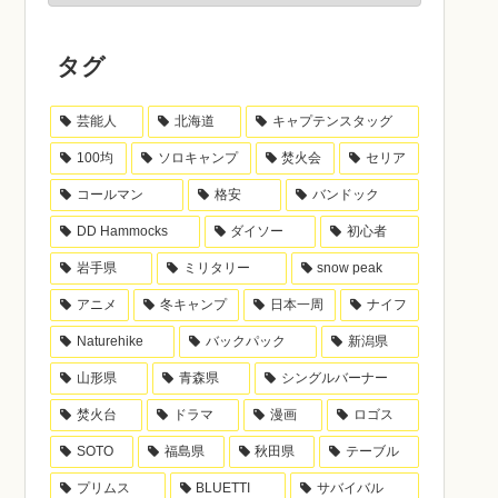
タグ
芸能人
北海道
キャプテンスタッグ
100均
ソロキャンプ
焚火会
セリア
コールマン
格安
バンドック
DD Hammocks
ダイソー
初心者
岩手県
ミリタリー
snow peak
アニメ
冬キャンプ
日本一周
ナイフ
Naturehike
バックパック
新潟県
山形県
青森県
シングルバーナー
焚火台
ドラマ
漫画
ロゴス
SOTO
福島県
秋田県
テーブル
プリムス
BLUETTI
サバイバル