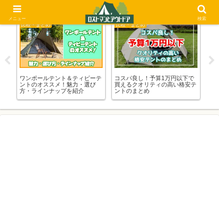
メニュー
検索
比較・まとめ
比較・まとめ
比
ー系
ワンポールテント＆ティピーテ
コスパ良し！予算1万円以下で
ガ
ントのオススメ！魅力・選び
買えるクオリティの高い格安テ
介
方・ラインナップを紹介
ントのまとめ