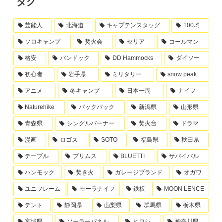
タグ
芸能人
北海道
キャプテンスタッグ
100均
ソロキャンプ
焚火会
セリア
コールマン
格安
バンドック
DD Hammocks
ダイソー
初心者
岩手県
ミリタリー
snow peak
アニメ
冬キャンプ
日本一周
ナイフ
Naturehike
バックパック
新潟県
山形県
青森県
シングルバーナー
焚火台
ドラマ
漫画
ロゴス
SOTO
福島県
秋田県
テーブル
プリムス
BLUETTI
サバイバル
ハンモック
焚き火
ガレージブランド
オガワ
ユニフレーム
モーラナイフ
鉄板
MOON LENCE
テント
静岡県
山梨県
群馬県
栃木県
宮城県
ソーラーパネル
ヒロシ
神奈川県