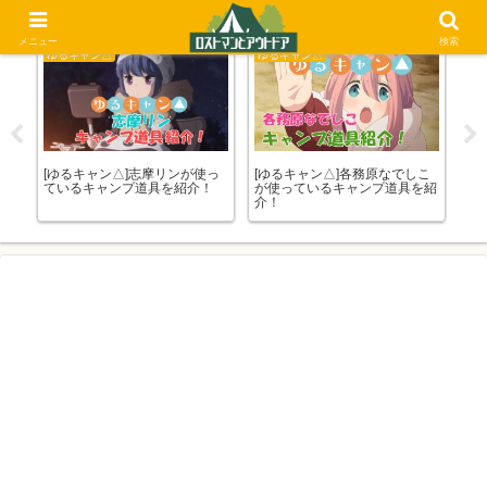
メニュー
検索
ゆるキャン△
ゆるキャン△
比
ンの
[ゆるキャン△]志摩リンが使っ
[ゆるキャン△]各務原なでしこ
初
ているキャンプ道具を紹介！
が使っているキャンプ道具を紹
格
介！
ま