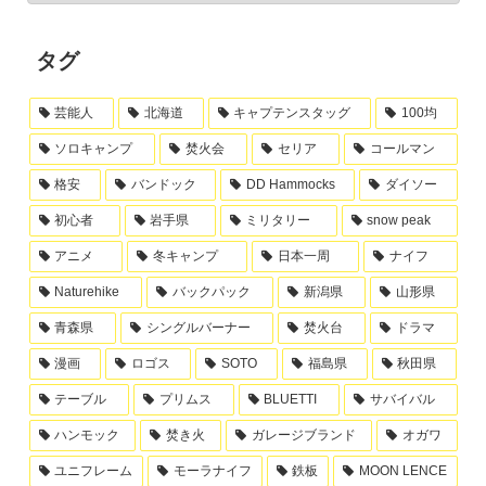
タグ
芸能人
北海道
キャプテンスタッグ
100均
ソロキャンプ
焚火会
セリア
コールマン
格安
バンドック
DD Hammocks
ダイソー
初心者
岩手県
ミリタリー
snow peak
アニメ
冬キャンプ
日本一周
ナイフ
Naturehike
バックパック
新潟県
山形県
青森県
シングルバーナー
焚火台
ドラマ
漫画
ロゴス
SOTO
福島県
秋田県
テーブル
プリムス
BLUETTI
サバイバル
ハンモック
焚き火
ガレージブランド
オガワ
ユニフレーム
モーラナイフ
鉄板
MOON LENCE