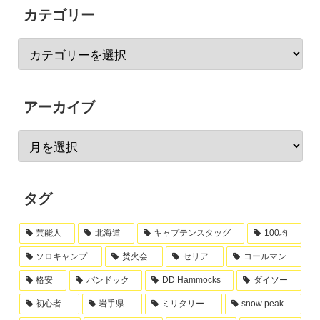
カテゴリー
アーカイブ
タグ
芸能人
北海道
キャプテンスタッグ
100均
ソロキャンプ
焚火会
セリア
コールマン
格安
バンドック
DD Hammocks
ダイソー
初心者
岩手県
ミリタリー
snow peak