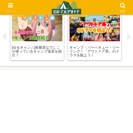
メニュー
検索
ゆるキャン△
キャンプ関連
比
[ゆるキャン△]各務原なでしこ
キャンプ・バーベキュー・ツー
ソ
紹
が使っているキャンプ道具を紹
リング！「アウトドア系」のド
台
介！
ラマを観よう！
理