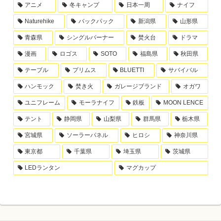
アニメ
冬キャンプ
日本一周
ナイフ
Naturehike
バックパック
新潟県
山形県
青森県
シングルバーナー
焚火台
ドラマ
漫画
ロゴス
SOTO
福島県
秋田県
テーブル
プリムス
BLUETTI
サバイバル
ハンモック
焚き火
ガレージブランド
オガワ
ユニフレーム
モーラナイフ
鉄板
MOON LENCE
テント
静岡県
山梨県
群馬県
栃木県
宮城県
ソーラーパネル
ヒロシ
神奈川県
東京都
千葉県
埼玉県
茨城県
LEDランタン
マグカップ