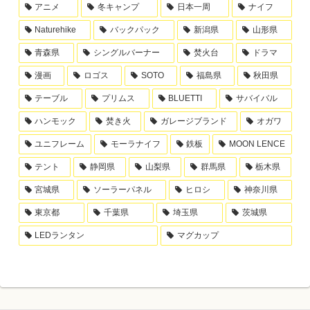
アニメ
冬キャンプ
日本一周
ナイフ
Naturehike
バックパック
新潟県
山形県
青森県
シングルバーナー
焚火台
ドラマ
漫画
ロゴス
SOTO
福島県
秋田県
テーブル
プリムス
BLUETTI
サバイバル
ハンモック
焚き火
ガレージブランド
オガワ
ユニフレーム
モーラナイフ
鉄板
MOON LENCE
テント
静岡県
山梨県
群馬県
栃木県
宮城県
ソーラーパネル
ヒロシ
神奈川県
東京都
千葉県
埼玉県
茨城県
LEDランタン
マグカップ