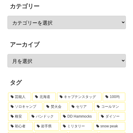
カテゴリー
アーカイブ
タグ
芸能人
北海道
キャプテンスタッグ
100均
ソロキャンプ
焚火会
セリア
コールマン
格安
バンドック
DD Hammocks
ダイソー
初心者
岩手県
ミリタリー
snow peak