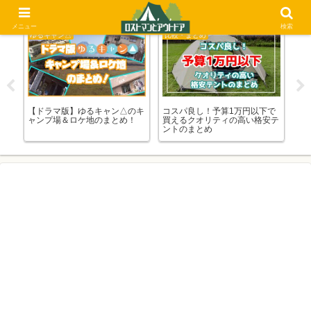
メニュー
検索
ゆるキャン△
比較・まとめ
比
キャ
【ドラマ版】ゆるキャン△のキ
コスパ良し！予算1万円以下で
ガ
ャンプ場＆ロケ地のまとめ！
買えるクオリティの高い格安テ
介
ントのまとめ